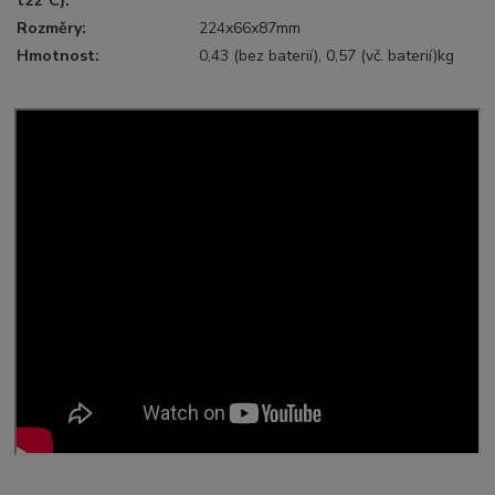
t22°C):
Rozměry:
224х66х87mm
Hmotnost:
0,43 (bez baterií), 0,57 (vč. baterií)kg