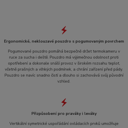
Ergonomické, neklouzavé pouzdro s pogumovaným povrchem
Pogumované pouzdro pomáhá bezpečně držet termokameru v
ruce za sucha i deště. Pouzdro má výjimečnou odolnost proti
opotřebení a dokonale snáší provoz v širokém rozsahu teplot,
včetně prašných a vlhkých podmínek, a chrání zařízení před pády.
Pouzdro se navíc snadno čistí a dlouho si zachovává svůj původní
vzhled.
Přizpůsobení pro praváky i leváky
Vertikální symetrické uspořádání ovládacích prvků umožňuje