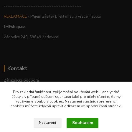
--------------------------------------------
REKLAMACE
- Příjem zásilek k reklamaci a vrácení zboží
JMFshop.cz
Žádovice 240, 69649 Žádovice
Kontakt
Zákaznická podpora
+420 534 534 863
Pro základní funkčnost, zpříjemnění používání webu, analytické
Po-Pá, 9-18 hod.
účely a v případě udělení souhlasu také pro účely cílení reklamy
využíváme soubory cookies. Nastavení vlastních preferencí
jmfshop@email.cz
cookies můžete kdykoli upravit odkazem ve spodní části stránek.
Souhlasím
Nastavení