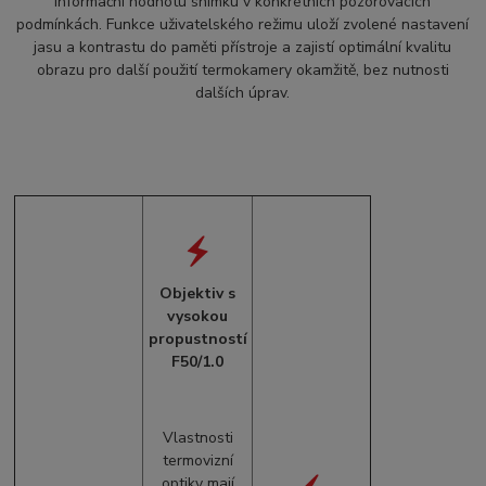
informační hodnotu snímku v konkrétních pozorovacích
podmínkách. Funkce uživatelského režimu uloží zvolené nastavení
jasu a kontrastu do paměti přístroje a zajistí optimální kvalitu
obrazu pro další použití termokamery okamžitě, bez nutnosti
dalších úprav.
Objektiv s
vysokou
propustností
F50/1.0
Vlastnosti
termovizní
optiky mají