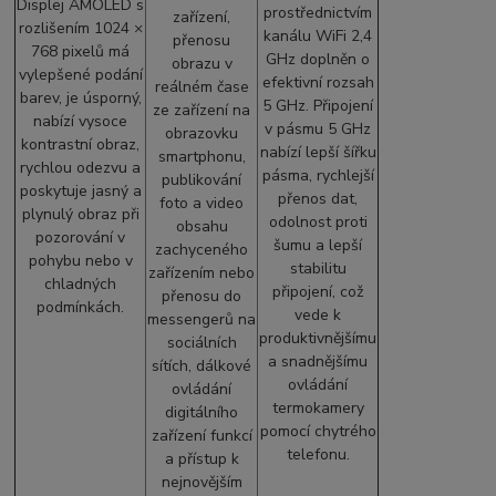
Displej AMOLED s
prostřednictvím
zařízení,
rozlišením 1024 ×
kanálu WiFi 2,4
přenosu
768 pixelů má
GHz doplněn o
obrazu v
vylepšené podání
efektivní rozsah
reálném čase
barev, je úsporný,
5 GHz. Připojení
ze zařízení na
nabízí vysoce
v pásmu 5 GHz
obrazovku
kontrastní obraz,
nabízí lepší šířku
smartphonu,
rychlou odezvu a
pásma, rychlejší
publikování
poskytuje jasný a
přenos dat,
foto a video
plynulý obraz při
odolnost proti
obsahu
pozorování v
šumu a lepší
zachyceného
pohybu nebo v
stabilitu
zařízením nebo
chladných
připojení, což
přenosu do
podmínkách.
vede k
messengerů na
produktivnějšímu
sociálních
a snadnějšímu
sítích, dálkové
ovládání
ovládání
termokamery
digitálního
pomocí chytrého
zařízení funkcí
telefonu.
a přístup k
nejnovějším