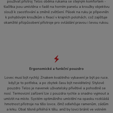
používat přístroj Telos oběma rukama se stejným komfortem -
tlačítka jsou umístěna v řadě na horním panelu a kroužky objektivu
slouží k zaostřování a změně zvětšení. Pásek na ruku je připevněn
k pohyblivým kroužkům s fixací v krajních polohách, což zajišťuje
okamžité přizpůsobení přístroje pro ovládání pravou i levou rukou.
Ergonomické a funkční pouzdro
Lovec musí být rychlý. Znakem kvalitního vybavení je být po ruce,
když je to potřeba, a po zbytek času být neviditelný. Stylové
pouzdro Telos je navenek uživatelsky přívětivé a pohodlně se
nosí. Termovizní zařízení lze z pouzdra rychle a snadno vyjmout a
umístit na místo. Systém optimálního umístění na opasku rozkládá
hmotnost přístroje na tělo lovce, čímž odlehčuje ramenům, zádům
a krku. Obal těsně přiléhá k tělu, aniž by lovci bránil ve volném