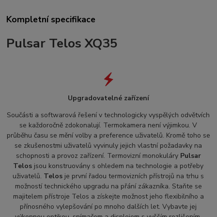
Kompletní specifikace
Pulsar Telos XQ35
Upgradovatelné zařízení
Součásti a softwarová řešení v technologicky vyspělých odvětvích
se každoročně zdokonalují. Termokamera není výjimkou. V
průběhu času se mění volby a preference uživatelů. Kromě toho se
se zkušenostmi uživatelů vyvinuly jejich vlastní požadavky na
schopnosti a provoz zařízení. Termovizní monokuláry
Pulsar
Telos
jsou konstruovány s ohledem na technologie a potřeby
uživatelů.
Telos
je první řadou termovizních přístrojů na trhu s
možností technického upgradu na přání zákazníka. Staňte se
majitelem přístroje Telos a získejte možnost jeho flexibilního a
přínosného vylepšování po mnoho dalších let. Vybavte jej
výkonnou optikou, snímačem a displejem s vyšším rozlišením,