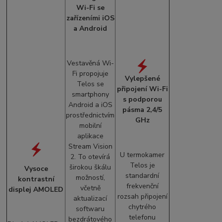
Wi-Fi se
zařízeními iOS
a Android
Vestavěná Wi-
Fi propojuje
Vylepšené
Telos se
připojení Wi-Fi
smartphony
s podporou
Android a iOS
pásma 2,4/5
prostřednictvím
GHz
mobilní
aplikace
Stream Vision
U termokamer
2. To otevírá
Telos je
širokou škálu
Vysoce
standardní
možností,
kontrastní
frekvenční
včetně
displej AMOLED
rozsah připojení
aktualizací
chytrého
softwaru
telefonu
bezdrátového