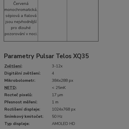
Červená
monochromatická,
sépiová a fialová
jsou nejvhodnější
pro dlouhé
pozorování v noci.
Parametry Pulsar Telos XQ35
Zvětšení
:
3-12x
Digitální zvětšení:
4
Mikrobolometr:
384x288 px
NETD
:
< 25mK
Rozteč pixelů:
17 µm
Přesnost měření:
1 m
Rozlíšení displeje:
1024x768 px
Snímkový kmitočet:
50 Hz
Typ displeje:
AMOLED HD