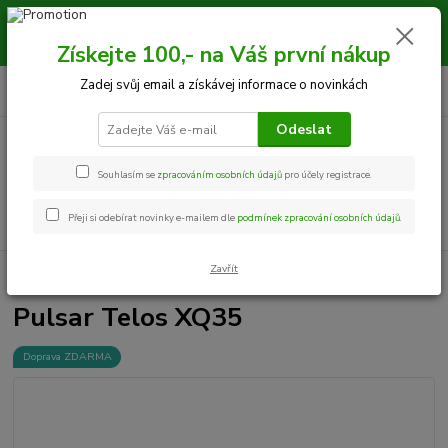
Milí zákazníci, kamarádi, objednávky vytvořené od 10.8 - 19.8.2026
budou expedovány 20.8.2026 z důvodu celofiremní dovolené. LOVU
Získejte 100,- na Váš první nákup
ZDAR JMFshop.cz
0
ks
+420 534 534 863
Zadej svůj email a získávej informace o novinkách
CZK
za
0,00 Kč
Po-Pá, 9-18 hod.
Odeslat
Menu
Souhlasím se
zpracováním osobních údajů
pro účely registrace.
Hledat
Přeji si odebírat novinky e-mailem dle
podmínek zpracování osobních údajů
.
Zavřít
Úvod
Termovize
Pulsar Telos XQ35
Pulsar Telos XQ35
Doprava ZDARMA