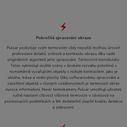
Pokročilé zpracování obrazu
Pulsar poskytuje svým termovizím vždy nejvyšší možnou úroveň
prokreslení detailů, ostrostí a kontrastu obrazu díky sadě
originálních algoritmů jeho zpracování. Termovizní monokuláry
Telos vykreslují složité scény v širokém rozsahu polotónů s
rovnoměrně vyzařujícími objekty s nízkým kontrastem, jako je
obloha, tráva a vodní plochy. Díky softwarovému zpracování a
zaostření objektů v různých vzdálenostech je termovizní obraz
vysoce informativní. Navíc termokamery Pulsar umožňují uživateli
ručně nastavit citlivost citlivosti termovize v závislosti na
pozorovacích podmínkách a tím dodatečně zlepšit kvalitu detekce
a zobrazení.