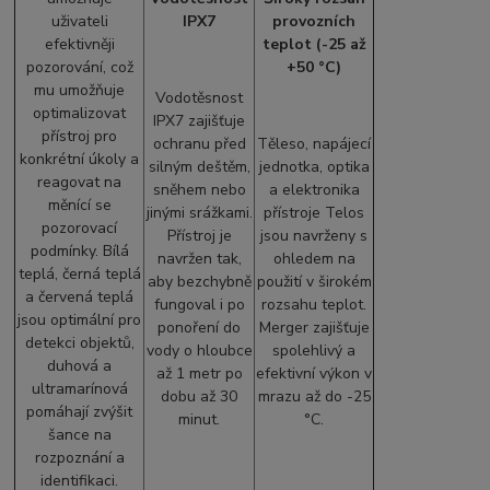
uživateli
IPX7
provozních
efektivněji
teplot (-25 až
pozorování, což
+50 °C)
mu umožňuje
Vodotěsnost
optimalizovat
IPX7 zajišťuje
přístroj pro
ochranu před
Těleso, napájecí
konkrétní úkoly a
silným deštěm,
jednotka, optika
reagovat na
sněhem nebo
a elektronika
měnící se
jinými srážkami.
přístroje Telos
pozorovací
Přístroj je
jsou navrženy s
podmínky. Bílá
navržen tak,
ohledem na
teplá, černá teplá
aby bezchybně
použití v širokém
a červená teplá
fungoval i po
rozsahu teplot.
jsou optimální pro
ponoření do
Merger zajišťuje
detekci objektů,
vody o hloubce
spolehlivý a
duhová a
až 1 metr po
efektivní výkon v
ultramarínová
dobu až 30
mrazu až do -25
pomáhají zvýšit
minut.
°C.
šance na
rozpoznání a
identifikaci.