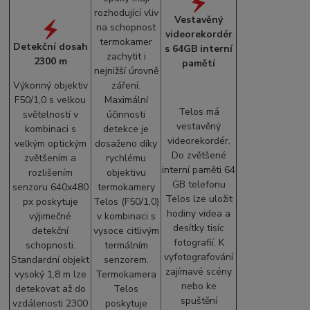
rozhodující vliv
Vestavěný
na schopnost
videorekordér
termokamer
Detekční dosah
s 64GB interní
zachytit i
2300 m
pamětí
nejnižší úrovně
Výkonný objektiv
záření.
F50/1,0 s velkou
Maximální
Telos má
světelností v
účinnosti
vestavěný
kombinaci s
detekce je
videorekordér.
velkým optickým
dosaženo díky
Do zvětšené
zvětšením a
rychlému
interní paměti 64
rozlišením
objektivu
GB telefonu
senzoru 640x480
termokamery
Telos lze uložit
px poskytuje
Telos (F50/1,0)
hodiny videa a
výjimečné
v kombinaci s
desítky tisíc
detekční
vysoce citlivým
fotografií. K
schopnosti.
termálním
vyfotografování
Standardní objekt
senzorem.
zajímavé scény
vysoký 1,8 m lze
Termokamera
nebo ke
detekovat až do
Telos
spuštění
vzdálenosti 2300
poskytuje