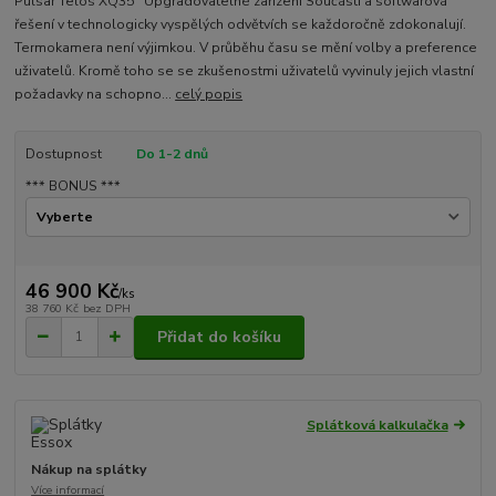
Pulsar Telos XQ35 Upgradovatelné zařízení Součásti a softwarová
řešení v technologicky vyspělých odvětvích se každoročně zdokonalují.
Termokamera není výjimkou. V průběhu času se mění volby a preference
uživatelů. Kromě toho se se zkušenostmi uživatelů vyvinuly jejich vlastní
požadavky na schopno...
celý popis
Dostupnost
Do 1-2 dnů
*** BONUS ***
46 900 Kč
/
ks
38 760 Kč
bez DPH
Přidat do košíku
Splátková kalkulačka
Nákup na splátky
Více informací