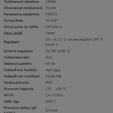
Vzdálenost detekce:
1300m
Ohnisková vzdálenost:
35 mm
Parametry objektivu:
F35/1.0
Zorný úhel:
10.7x8°
Zorné pole ve 100m:
18.7x14 m
Oční reliéf
:
14mm
3.0 – 4.2 V, Li-ion akumulátor LPS 7i
Napájení:
6.4Ah V
Externí napájení:
5V, 9V (USB-C)
Videorekordér:
Ano
Velikost paměti:
64 Gb
Video/Foto formát:
.mp4 /.jpg
Video/Foto rozlíšení:
1024x768
Voděodolnost:
IPX7
Provozní teploty:
-25 ... +50 °C
Wi-Fi:
2.4 / 5 GHz
USB, typ:
USB-C
Provozní doba ( při
8,5 hod.