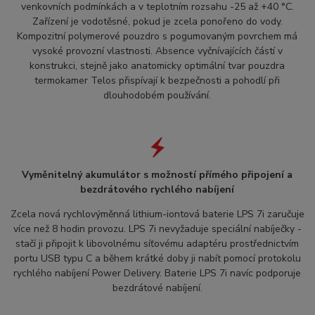
venkovních podmínkách a v teplotním rozsahu -25 až +40 °C.
Zařízení je vodotěsné, pokud je zcela ponořeno do vody.
Kompozitní polymerové pouzdro s pogumovaným povrchem má
vysoké provozní vlastnosti. Absence vyčnívajících částí v
konstrukci, stejně jako anatomicky optimální tvar pouzdra
termokamer Telos přispívají k bezpečnosti a pohodlí při
dlouhodobém používání.
Vyměnitelný akumulátor s možností přímého připojení a
bezdrátového rychlého nabíjení
Zcela nová rychlovýměnná lithium-iontová baterie LPS 7i zaručuje
více než 8 hodin provozu. LPS 7i nevyžaduje speciální nabíječky -
stačí ji připojit k libovolnému síťovému adaptéru prostřednictvím
portu USB typu C a během krátké doby ji nabít pomocí protokolu
rychlého nabíjení Power Delivery. Baterie LPS 7i navíc podporuje
bezdrátové nabíjení.