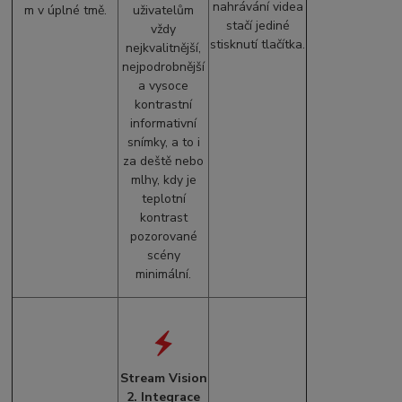
nahrávání videa
m v úplné tmě.
uživatelům
stačí jediné
vždy
stisknutí tlačítka.
nejkvalitnější,
nejpodrobnější
a vysoce
kontrastní
informativní
snímky, a to i
za deště nebo
mlhy, kdy je
teplotní
kontrast
pozorované
scény
minimální.
Stream Vision
2. Integrace