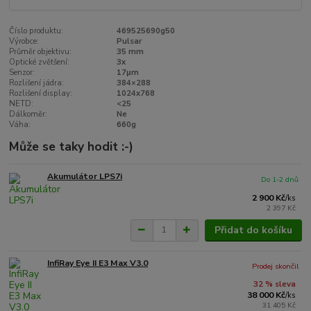
Číslo produktu:
469525690g50
Výrobce:
Pulsar
Průměr objektivu:
35 mm
Optické zvětšení:
3x
Senzor:
17μm
Rozlišení jádra:
384×288
Rozlišení display:
1024x768
NETD:
<25
Dálkoměr:
Ne
Váha:
660g
Může se taky hodit :-)
Akumulátor LPS7i
Do 1-2 dnů
2 900 Kč
/
ks
2 397 Kč
Přidat do košíku
InfiRay Eye II E3 Max V3.0
Prodej skončil
32 % sleva
38 000 Kč
/
ks
31 405 Kč