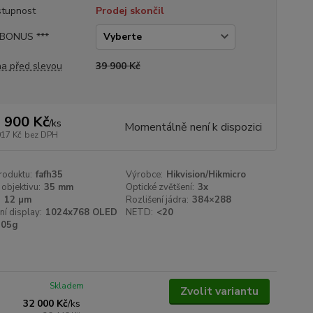
tupnost
Prodej skončil
 BONUS ***
a před slevou
39 900 Kč
 900 Kč
/
ks
Momentálně není k dispozici
017 Kč
bez DPH
roduktu:
fafh35
Výrobce:
Hikvision/Hikmicro
objektivu:
35 mm
Optické zvětšení:
3x
:
12 µm
Rozlišení jádra:
384×288
ní display:
1024x768 OLED
NETD:
<20
505g
Skladem
Zvolit variantu
32 000 Kč
/
ks