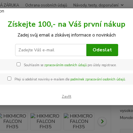
Á ZÁRUKA
Ochrana osobních údajů
Návody, testy, doporučení
Získejte 100,- na Váš první nákup
Nevíte
Hledat
Zadej svůj email a získávej informace o novinkách
+420
Po-Pá,
Odeslat
Termovize
Termovize - které se již NEPRODÁVAJÍ
HIKMICRO FALCO
Souhlasím se
zpracováním osobních údajů
pro účely registrace.
MICRO FALCON FH35
Přeji si odebírat novinky e-mailem dle
podmínek zpracování osobních údajů
.
Doprava ZDARMA
HIKMI
FH35 j
Zavřít
OLED d
vysoko
Monoku