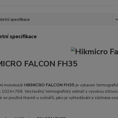
etní specifikace
tní specifikace
MICRO FALCON FH35
ní monokulár
HIKMICRO FALCON FH35
je vybaven termografic
 1024×768. Vestavěný termografický snímač s vysokou citlivost
 se používá hlavně u scénářů, jako je vyhledávání a záchrana osob,