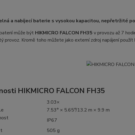
lná a nabíjecí baterie s vysokou kapacitou, nepřetržité p
baterií může být
HIKMICRO FALCON FH35
v provozu až 7 hodi
tý provoz. Kromě toho můžete jako externí zdroj napájení použít 
tnosti HIKMICRO FALCON FH35
3.03×
le
7.53° × 5.65°/13.2 m × 9.9 m
nost
IP67
t
505 g