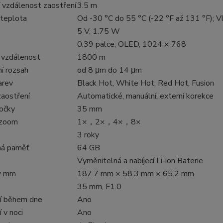
í vzdálenost zaostření
3.5 m
 teplota
Od -30 °C do 55 °C (-22 °F až 131 °F);
5 V, 1.75 W
0.39 palce, OLED, 1024 × 768
 vzdálenost
1800 m
í rozsah
od 8 μm do 14 μm
arev
Black Hot, White Hot, Red Hot, Fusion
aostření
Automatické, manuální, externí korekce
očky
35 mm
 zoom
1×，2×，4×，8×
3 roky
ná paměť
64 GB
Vyměnitelná a nabíjecí Li-ion Baterie
v mm
187.7 mm × 58.3 mm × 65.2 mm
35 mm, F1.0
í během dne
Ano
 v noci
Ano