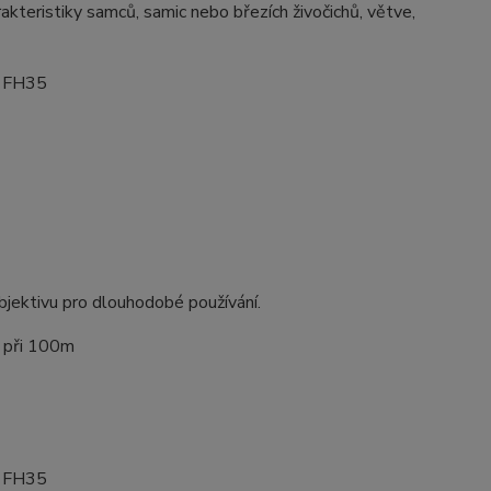
arakteristiky samců, samic nebo březích živočichů, větve,
bjektivu pro dlouhodobé používání.
m při 100m