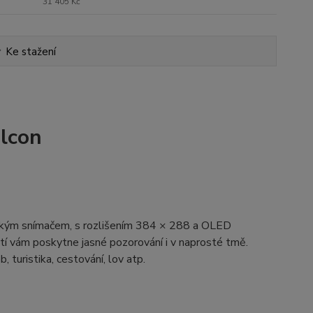
31 405 Kč
Ke stažení
kým snímačem, s rozlišením
384 × 288
a OLED
í vám poskytne jasné pozorování i v naprosté tmě.
 turistika, cestování, lov atp.