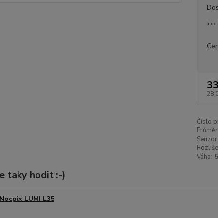
Dos
***
Cen
33
28 
Číslo p
Průměr 
Senzor
Rozliše
Váha:
 taky hodit :-)
Nocpix LUMI L35