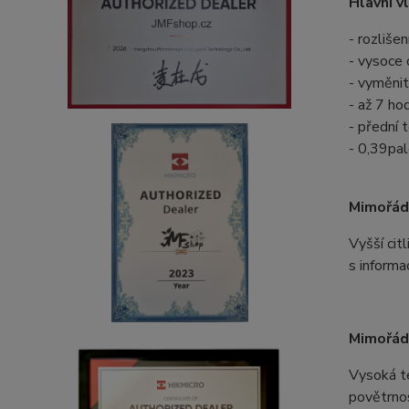
Hlavní v
-
rozlišen
-
vysoce 
-
vyměnite
- až 7 ho
-
přední 
-
0,39pal
Mimořádn
Vyšší cit
s informa
Mimořádn
Vysoká te
povětrnos