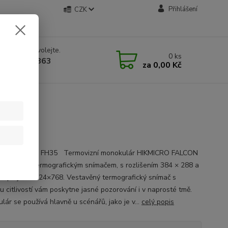
Přihlášení
CZK
 si rady? Zavolejte.
0
ks
 534 534 863
za
0,00 Kč
 9-18 hod.
N FH35
CRO FALCON FH35 Termovizní monokulár HIKMICRO FALCON
e vybaven termografickým snímačem, s rozlišením 384 × 288 a
isplejem 1024×768. Vestavěný termografický snímač s
u citlivostí vám poskytne jasné pozorování i v naprosté tmě.
lár se používá hlavně u scénářů, jako je v...
celý popis