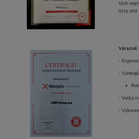
těch nejm
listy atd.
Výrazně 
- Ergonom
- Vynikaj
Rob
- Velký 
- Výkonné 