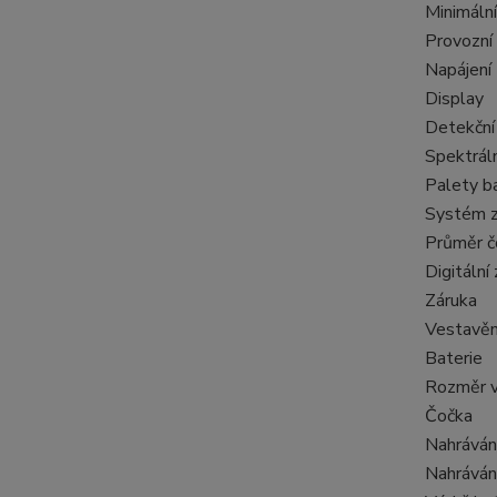
Minimáln
Provozní
Napájení
Display
Detekční
Spektráln
Palety b
Systém z
Průměr č
Digitální
Záruka
Vestavě
Baterie
Rozměr 
Čočka
Nahráván
Nahrávání