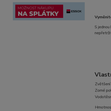
Vyměnite
S jednou 
nepřetrži
Vlas
Zvětšení
Zorné po
Vodotěs
Hmotnos