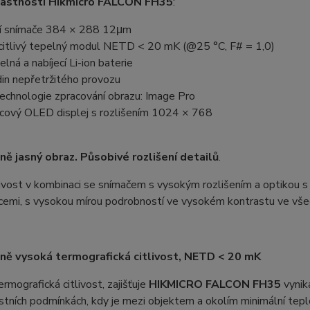
lastnosti
Hikmicro
FALCON FH35
:
í snímače
384 × 288 12μm
citlivý tepelný modul NETD < 20 mK (@25 °C, F# = 1,0)
lná a nabíjecí Li-ion baterie
din
nepřetržitého provozu
technologie zpracování obrazu: Image Pro
cový OLED displej s rozlišením 1024 × 768
ě jasný obraz. Působivé rozlišení detailů
.
livost v kombinaci se snímačem s vysokým rozlišením a optikou s v
cemi, s vysokou mírou podrobností ve vysokém kontrastu ve vše
ě vysoká termografická citlivost, NETD < 20 mK
rmografická citlivost, zajišťuje
HIKMICRO FALCON FH35
vynika
tních podmínkách, kdy je mezi objektem a okolím minimální teplo