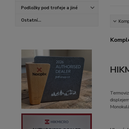
Podložky pod trofeje a jiné
Ostatní...
Kompl
Komple
HIK
Termoviz
displejem
Monokulár