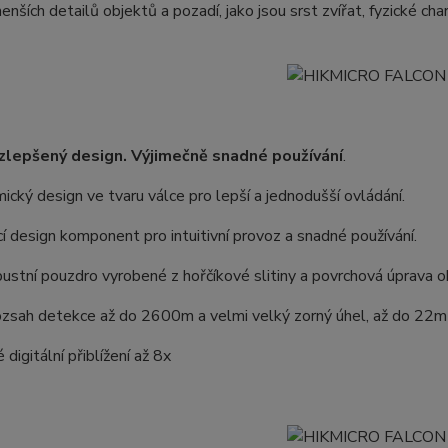
enších detailů objektů a pozadí, jako jsou srst zvířat, fyzické ch
zlepšený design. Výjimečně snadné používání
.
ický design ve tvaru válce pro lepší a jednodušší ovládání.
ící design komponent pro intuitivní provoz a snadné používání.
ustní pouzdro vyrobené z hořčíkové slitiny a povrchová úprava o
rozsah detekce až do 2600m a velmi velký zorný úhel, až do 22
digitální přiblížení až 8x