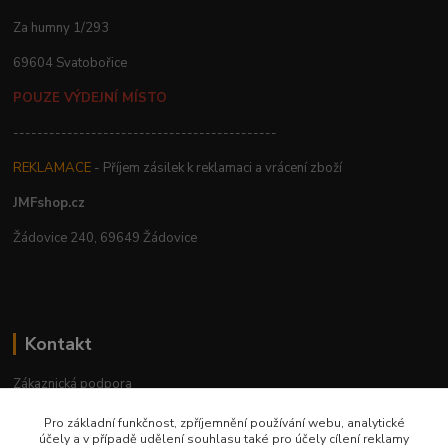
Za humny 1/293
69604 Svatobořice
POUZE VÝDEJNÍ MÍSTO
--------------------------------------------
REKLAMACE
- Příjem zásilek k reklamaci a vrácení zboží
JMFshop.cz
Žádovice 240, 69649 Žádovice
Kontakt
Zákaznická podpora
+420 534 534 863
Pro základní funkčnost, zpříjemnění používání webu, analytické
Po-Pá, 9-18 hod.
účely a v případě udělení souhlasu také pro účely cílení reklamy