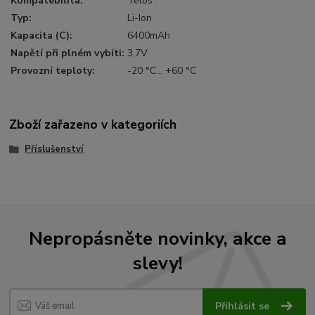
Kompatebilita:
Telos
Typ:
Li-Ion
Kapacita (C):
6400mAh
Napětí při plném vybíti:
3,7V
Provozní teploty:
-20 °С… +60 °C
Zboží zařazeno v kategoriích
Příslušenství
Nepropásněte novinky, akce a
slevy!
Přihlásit se