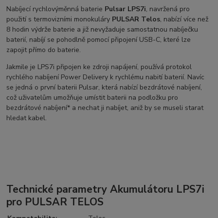
Nabíjecí rychlovýměnná baterie
Pulsar LPS7i
, navržená pro
použití s ​​termovizními monokuláry
PULSAR Telos
, nabízí více než
8 hodin výdrže baterie a již nevyžaduje samostatnou nabíječku
baterií, nabíjí se pohodlně pomocí připojení USB-C, které lze
zapojit přímo do baterie.
Jakmile je LPS7i připojen ke zdroji napájení, používá protokol
rychlého nabíjení Power Delivery k rychlému nabití baterií. Navíc
se jedná o první baterii Pulsar, která nabízí bezdrátové nabíjení,
což uživatelům umožňuje umístit baterii na podložku pro
bezdrátové nabíjení* a nechat ji nabíjet, aniž by se museli starat
hledat kabel.
Technické parametry Akumulátoru LPS7i
pro PULSAR TELOS