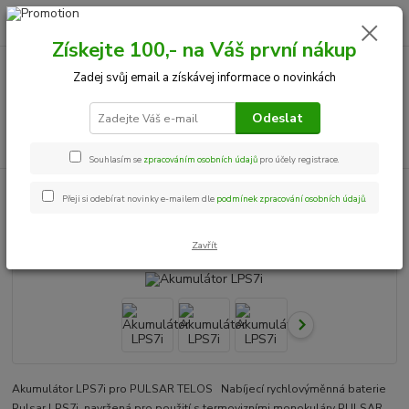
0
ks
+420 534 534 863
CZK
za
0,00 Kč
Po-Pá, 9-18 hod.
Získejte 100,- na Váš první nákup
Zadej svůj email a získávej informace o novinkách
Menu
Odeslat
Hledat
Souhlasím se
zpracováním osobních údajů
pro účely registrace.
Úvod
Termovize
Příslušenství
Akumulátor LPS7i
Přeji si odebírat novinky e-mailem dle
podmínek zpracování osobních údajů
.
Akumulátor LPS7i
Zavřít
Akumulátor LPS7i pro PULSAR TELOS Nabíjecí rychlovýměnná baterie
Pulsar LPS7i, navržená pro použití s ​​termovizními monokuláry PULSAR