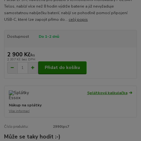
Telos, nabízí více než 8 hodin výdrže baterie a již nevyžaduje
samostatnou nabíječku baterií, nabíjí se pohodlně pomocí připojení
USB-C, které lze zapojit přímo do...
celý popis
Dostupnost
Do 1-2 dnů
2 900 Kč
/
ks
2 397 Kč
bez DPH
Přidat do košíku
Splátková kalkulačka
Nákup na splátky
Více informací
Číslo produktu:
2990lps7
Může se taky hodit :-)