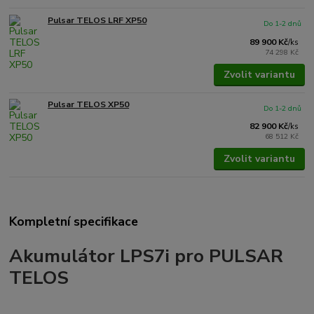
Pulsar TELOS LRF XP50
Do 1-2 dnů
89 900 Kč
/
ks
74 298 Kč
Zvolit variantu
Pulsar TELOS XP50
Do 1-2 dnů
82 900 Kč
/
ks
68 512 Kč
Zvolit variantu
Kompletní specifikace
Akumulátor LPS7i pro PULSAR
TELOS