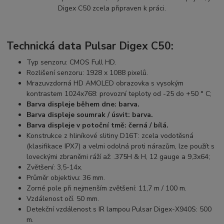
Digex C50 zcela připraven k práci.
Technická data Pulsar Digex C50:
Typ senzoru: CMOS Full HD.
Rozlišení senzoru: 1928 x 1088 pixelů.
Mrazuvzdorná HD AMOLED obrazovka s vysokým
kontrastem 1024x768: provozní teploty od -25 do +50 ° C;
Barva displeje během dne: barva.
Barva displeje soumrak / úsvit: barva.
Barva displeje v potoční tmě: černá / bílá.
Konstrukce z hliníkové slitiny D16T: zcela vodotěsná
(klasifikace IPX7) a velmi odolná proti nárazům, lze použít s
loveckými zbraněmi ráží až: .375H & H, 12 gauge a 9,3x64;
Zvětšení: 3,5-14x.
Průměr objektivu: 36 mm.
Zorné pole při nejmenším zvětšení: 11,7 m / 100 m.
Vzdálenost očí. 50 mm.
Detekční vzdálenost s IR lampou Pulsar Digex-X940S: 500
m.