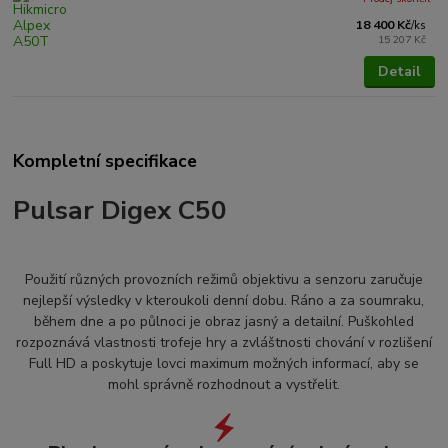
18 400 Kč
/
ks
15 207 Kč
Detail
Kompletní specifikace
Pulsar Digex C50
Použití různých provozních režimů objektivu a senzoru zaručuje
nejlepší výsledky v kteroukoli denní dobu. Ráno a za soumraku,
během dne a po půlnoci je obraz jasný a detailní. Puškohled
rozpoznává vlastnosti trofeje hry a zvláštnosti chování v rozlišení
Full HD a poskytuje lovci maximum možných informací, aby se
mohl správně rozhodnout a vystřelit.