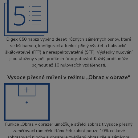
Digex C50 nabízí výběr z deseti různých záměrných osnov, které
se liší barvou, konfigurací a funkcí-přímý výstřel a balistické,
škálovatelné (FFP) a nerespektovatelné (SFP). Výsledky nulování
jsou uloženy v pěti profilech fotografování. Každý profil může
pojmout až 10 nulovacích vzdáleností.
Vysoce přesné míření v režimu „Obraz v obraze“
Funkce „Obraz v obraze“ umožňuje střelci zobrazit vysoce přesný
zaměřovací rámeček. Rámeček zabírá pouze 10% celkové
zobrazovací plochy a obsahuje zvětšený obraz cíle a záměrnou