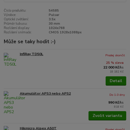
Číslo produktu:
54585
Výrobce:
Pulsar
Optické zvětšení:
3.5x
Průměr tubusu:
30 mm
Rozlišení display:
1024x768
Rozlišení snímače:
CMOS 1928x1088px
Může se taky hodit :-)
InfiRay TD50L
Prodej skončil
25 % sleva
22 000 Kč
/
ks
18 182 Kč
Detail
Akumulátor APS3 nebo APS2
Do 1-3 dny
990 Kč
/
ks
818 Kč
Zvolit variantu
Hikmicro Alpex A50T
Prodej skončil