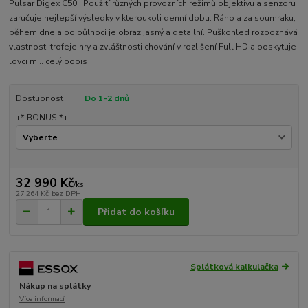
Pulsar Digex C50 Použití různých provozních režimů objektivu a senzoru
zaručuje nejlepší výsledky v kteroukoli denní dobu. Ráno a za soumraku,
během dne a po půlnoci je obraz jasný a detailní. Puškohled rozpoznává
vlastnosti trofeje hry a zvláštnosti chování v rozlišení Full HD a poskytuje
lovci m...
celý popis
Dostupnost
Do 1-2 dnů
+* BONUS *+
32 990 Kč
/
ks
27 264 Kč
bez DPH
Přidat do košíku
Splátková kalkulačka
Nákup na splátky
Více informací