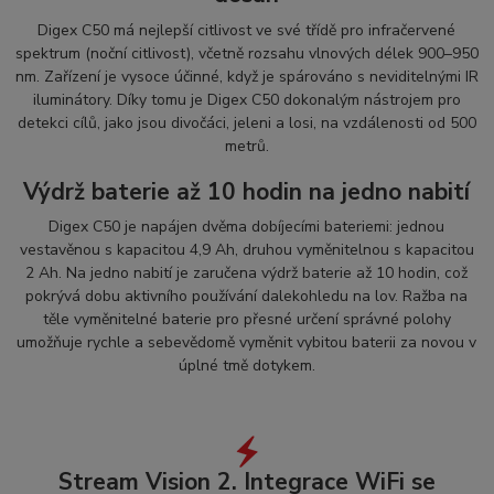
Digex C50 má nejlepší citlivost ve své třídě pro infračervené
spektrum (noční citlivost), včetně rozsahu vlnových délek 900–950
nm. Zařízení je vysoce účinné, když je spárováno s neviditelnými IR
iluminátory. Díky tomu je Digex C50 dokonalým nástrojem pro
detekci cílů, jako jsou divočáci, jeleni a losi, na vzdálenosti od 500
metrů.
Výdrž baterie až 10 hodin na jedno nabití
Digex C50 je napájen dvěma dobíjecími bateriemi: jednou
vestavěnou s kapacitou 4,9 Ah, druhou vyměnitelnou s kapacitou
2 Ah. Na jedno nabití je zaručena výdrž baterie až 10 hodin, což
pokrývá dobu aktivního používání dalekohledu na lov. Ražba na
těle vyměnitelné baterie pro přesné určení správné polohy
umožňuje rychle a sebevědomě vyměnit vybitou baterii za novou v
úplné tmě dotykem.
Stream Vision 2. Integrace WiFi se