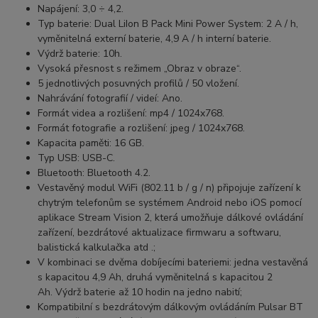
Napájení: 3,0 ÷ 4,2.
Typ baterie: Dual LiIon B Pack Mini Power System: 2 А / h,
vyměnitelná externí baterie, 4,9 А / h interní baterie.
Výdrž baterie: 10h.
Vysoká přesnost s režimem „Obraz v obraze“.
5 jednotlivých posuvných profilů / 50 vložení.
Nahrávání fotografií / videí: Ano.
Formát videa a rozlišení: mp4 / 1024x768.
Formát fotografie a rozlišení: jpeg / 1024x768.
Kapacita paměti: 16 GB.
Typ USB: USB-C.
Bluetooth: Bluetooth 4.2.
Vestavěný modul WiFi (802.11 b / g / n) připojuje zařízení k
chytrým telefonům se systémem Android nebo iOS pomocí
aplikace Stream Vision 2, která umožňuje dálkové ovládání
zařízení, bezdrátové aktualizace firmwaru a softwaru,
balistická kalkulačka atd .;
V kombinaci se dvěma dobíjecími bateriemi: jedna vestavěná
s kapacitou 4,9 Ah, druhá vyměnitelná s kapacitou 2
Ah. Výdrž baterie až 10 hodin na jedno nabití;
Kompatibilní s bezdrátovým dálkovým ovládáním Pulsar BT