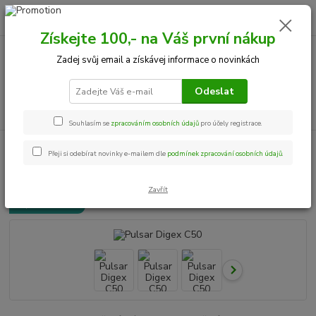
0
ks
+420 534 534 863
CZK
za
0,00 Kč
Po-Pá, 9-18 hod.
Získejte 100,- na Váš první nákup
Zadej svůj email a získávej informace o novinkách
Menu
Odeslat
Hledat
Souhlasím se
zpracováním osobních údajů
pro účely registrace.
Úvod
Noční vidění
Pulsar Digex C50
Přeji si odebírat novinky e-mailem dle
podmínek zpracování osobních údajů
.
Pulsar Digex C50
Zavřít
Doprava ZDARMA