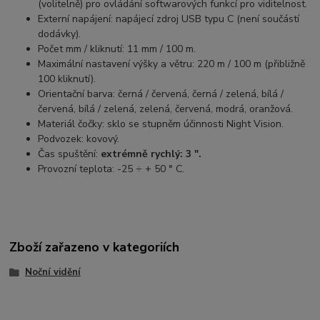
(volitelně) pro ovládání softwarových funkcí pro viditelnost.
Externí napájení: napájecí zdroj USB typu C (není součástí
dodávky).
Počet mm / kliknutí: 11 mm / 100 m.
Maximální nastavení výšky a větru: 220 m / 100 m (přibližně
100 kliknutí).
Orientační barva: černá / červená, černá / zelená, bílá /
červená, bílá / zelená, zelená, červená, modrá, oranžová.
Materiál čočky: sklo se stupněm účinnosti Night Vision.
Podvozek: kovový.
Čas spuštění:
extrémně rychlý: 3 ".
Provozní teplota: -25 ÷ + 50 ° С.
Zboží zařazeno v kategoriích
Noční vidění