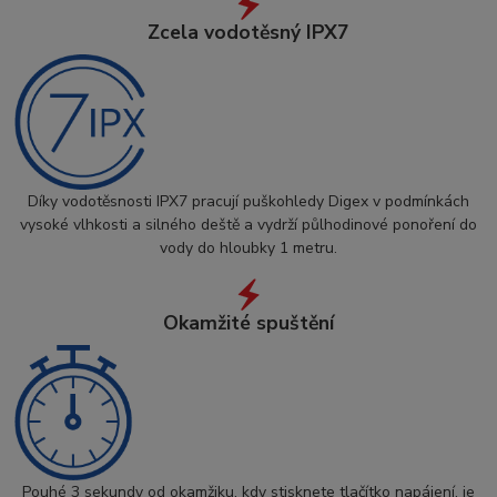
Zcela vodotěsný IPX7
Díky vodotěsnosti IPX7 pracují puškohledy Digex v podmínkách
vysoké vlhkosti a silného deště a vydrží půlhodinové ponoření do
vody do hloubky 1 metru.
Okamžité spuštění
Pouhé 3 sekundy od okamžiku, kdy stisknete tlačítko napájení, je