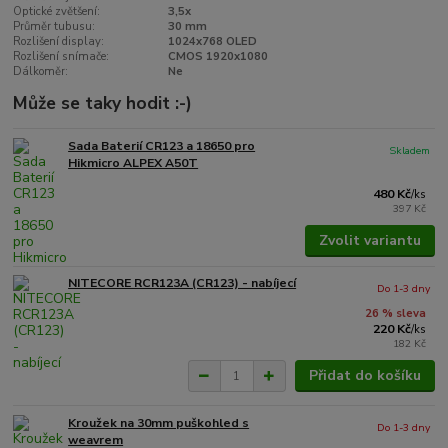
Optické zvětšení:
3,5x
Průměr tubusu:
30 mm
Rozlišení display:
1024x768 OLED
Rozlišení snímače:
CMOS 1920x1080
Dálkoměr:
Ne
Může se taky hodit :-)
Sada Baterií CR123 a 18650 pro
Skladem
Hikmicro ALPEX A50T
480 Kč
/
ks
397 Kč
Zvolit variantu
NITECORE RCR123A (CR123) - nabíjecí
Do 1-3 dny
26 % sleva
220 Kč
/
ks
182 Kč
Přidat do košíku
Kroužek na 30mm puškohled s
Do 1-3 dny
weavrem