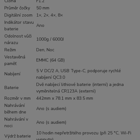
Clona
F1.2
Průměr čočky
50 mm
Digitální zoom
1×, 2×, 4×, 8×
Indikátor stavu
Ano
baterie
Odolnost vůči
1000g / 6000J
nárazu
Režim
Den, Noc
Vestavěná
EMMC (64 GB)
paměť
5 V DC/2 A, USB Type-C, podporuje rychlé
Nabíjení
nabíjení QC3.0
Dvě nabíjecí lithiové baterie (interní) a jedna
Baterie
vyměnitelná CR123A (externí)
Rozměr v mm
442mm x 78.1 mm x 83.5 mm
Nahrávání
Ano (s audiem)
během dne
Nahrávání v
Ano (s audiem)
noci
10 hodin nepřetržitého provozu (při 25 °C, Wi-Fi
Výdrž baterie
vypnuto)