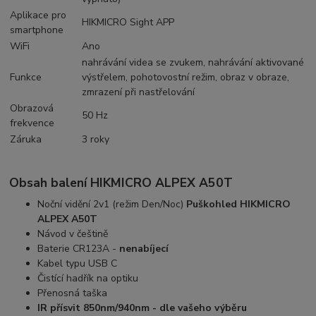
Aplikace pro
HIKMICRO Sight APP
smartphone
WiFi
Ano
nahrávání videa se zvukem, nahrávání aktivované
Funkce
výstřelem, pohotovostní režim, obraz v obraze,
zmrazení při nastřelování
Obrazová
50 Hz
frekvence
Záruka
3 roky
Obsah balení
HIKMICRO ALPEX A50T
Noční vidění 2v1 (režim Den/Noc)
Puškohled HIKMICRO
ALPEX A50T
Návod v češtině
Baterie CR123A -
nenabíjecí
Kabel typu USB C
Čistící hadřík na optiku
Přenosná taška
IR přísvit 850nm/940nm - dle vašeho výběru