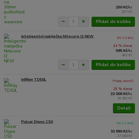
250 Kč
/
ks
207 Kč
Přidat do košíku
Inteligentní nabíječka Nitecore I2 NEW
Do 1-3 dny
14 % sleva
595 Kč
/
ks
492 Kč
Přidat do košíku
InfiRay TD50L
Prodej skončil
25 % sleva
22 000 Kč
/
ks
18 182 Kč
Detail
Pulsar Digex C50
Do 1-2 dnů
32 990 Kč
/
ks
27 264 Kč