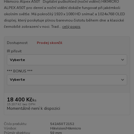
Hikmicro Alpex A50T Digitální puškohled (noční vidění) HIKMICRO
ALPEX A50T pro denní a noční vidění dokáže fungovat při jakémkoli
okolním světle. Má pokročilý 1920 x 1080 HD snímač a 1024x768 OLED
displej, který poskytuje plnou barevnou čistotu během dne a klasické
černobílé zobrazení v noci. Trad...
celý popis
Dostupnost
Prodej skončil
IR přísvit
*** BONUS ***
18 400 Kč
/
ks
15 207 Kč
bez DPH
Momentálně není k dispozici
Číslo produktu:
542A50T2152
Výrobce:
Hikvision/Hikmicro
Průměr objektivu:
50 mm