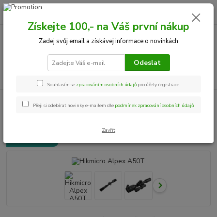
0
ks
+420 534 534 863
CZK
za
0,00 Kč
Po-Pá, 9-18 hod.
Získejte 100,- na Váš první nákup
Zadej svůj email a získávej informace o novinkách
Menu
Odeslat
Hledat
Souhlasím se
zpracováním osobních údajů
pro účely registrace.
Úvod
Noční vidění
NV - které se již neprodávají
Hikmicro Alpex A50T
Přeji si odebírat novinky e-mailem dle
podmínek zpracování osobních údajů
.
Hikmicro Alpex A50T
Zavřít
Doprava ZDARMA