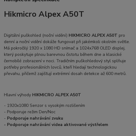
Hikmicro Alpex A50T
Digitální puškohled (noční vidění)
HIKMICRO ALPEX A50T
pro
denní a noční vidění dokáže fungovat při jakémkoli okolním světle.
Má pokročilý 1920 x 1080 HD snímač a 1024x768 OLED displej,
který poskytuje plnou barevnou čistotu během dne a klasické
černobílé zobrazení v noci. Tradičním puškohledový styl splňuje
potřeby profesionálních lovců, kteří hledají technologickou
převahu, přičemž zajišťují extrémní dosah detekce až 600 metrů.
Hlavní výhody
HIKMICRO ALPEX A50T
- 1920x1080 Senzor s vysokým rozlišením
- Podporuje režim Den/Noc
-
Podporuje nahrávání zvuku
- Podporuje nahrávání videa aktivované výstřelem