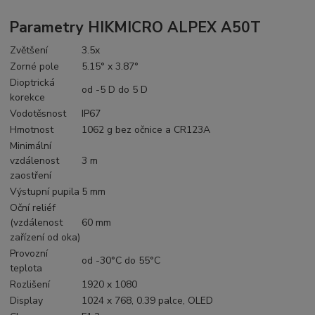
Parametry
HIKMICRO ALPEX A50T
Zvětšení
3.5x
Zorné pole
5.15° x 3.87°
Dioptrická
od -5 D do 5 D
korekce
Vodotěsnost
IP67
Hmotnost
1062 g bez očnice a CR123A
Minimální
vzdálenost
3 m
zaostření
Výstupní pupila
5 mm
Oční reliéf
(vzdálenost
60 mm
zařízení od oka)
Provozní
od -30°C do 55°C
teplota
Rozlišení
1920 x 1080
Display
1024 x 768, 0.39 palce, OLED