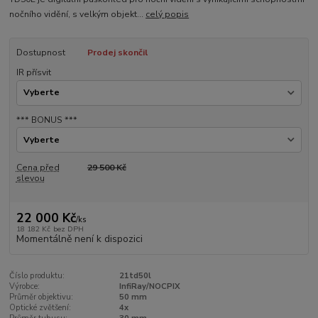
nočního vidění, s velkým objekt...
celý popis
Dostupnost
Prodej skončil
IR přísvit
*** BONUS ***
Cena před
29 500 Kč
slevou
22 000 Kč
/
ks
18 182 Kč
bez DPH
Momentálně není k dispozici
Číslo produktu:
21td50l
Výrobce:
InfiRay/NOCPIX
Průměr objektivu:
50 mm
Optické zvětšení:
4x