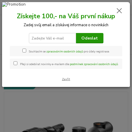
0
ks
+420 534 534 863
CZK
za
0,00 Kč
Po-Pá, 9-18 hod.
Získejte 100,- na Váš první nákup
Zadej svůj email a získávej informace o novinkách
Menu
Odeslat
Hledat
Souhlasím se
zpracováním osobních údajů
pro účely registrace.
Úvod
Noční vidění
NV - které se již neprodávají
InfiRay TD50L
Přeji si odebírat novinky e-mailem dle
podmínek zpracování osobních údajů
.
InfiRay TD50L
Zavřít
Doprava ZDARMA