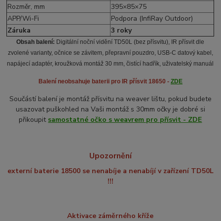
Rozměr, mm
395×85×75
APP/Wi-Fi
Podpora (InfiRay Outdoor)
Záruka
3 roky
Obsah balení:
Digitální noční vidění TD50L (bez přísvitu), IR přísvit dle
zvolené varianty, očnice se závitem, přepravní pouzdro, USB-C datový kabel,
napájecí adaptér, kroužková montáž 30 mm, čistící hadřík, uživatelský manuál
Balení neobsahuje baterii pro IR přísvit 18650 -
ZDE
Součástí balení je montáž přísvitu na weaver lištu, pokud budete
usazovat puškohled na Vaši montáž s 30mm očky je dobré si
přikoupit
samostatné očko s weavrem pro přísvit - ZDE
Upozornění
externí baterie 18500 se nenabíje a nenabíjí v zařízení TD50L
!!!
Aktivace záměrného kříže