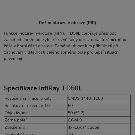
Režim obrazu v obraze (PIP)
Funkce Picture-in-Picture (PIP) u
TD50L
zlepšuje přesnost
zaměření tím, že poskytuje 2x zvětšený obraz oblasti záměrného
kříže v horní části displeje. Pomáhá uživatelům přiblížit cíl při
zachování viditelnosti celého zorného pole pro lepší situační
povědomí
Specifikace InfiRay TD50L
Rozlišení snímače, pixely
CMOS 1440×1080
Snímková frekvence, Hz
50
Objektiv, mm
50 (F1.2)
Zorné pole,º
6,6×4,9
Zvětšení, x
4x~16x (4x zoom)
Oční reliéf, mm
70