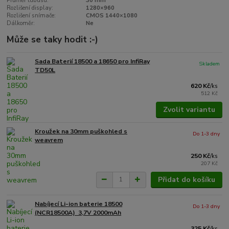
Průměr tubusu:
30 mm
Rozlišení display:
1280×960
Rozlišení snímače:
CMOS 1440×1080
Dálkoměr:
Ne
Může se taky hodit :-)
Sada Baterií 18500 a 18650 pro InfiRay
Skladem
TD50L
620 Kč
/
ks
512 Kč
Zvolit variantu
Kroužek na 30mm puškohled s
Do 1-3 dny
weavrem
250 Kč
/
ks
207 Kč
Přidat do košíku
Nabíjecí Li-ion baterie 18500
Do 1-3 dny
(NCR18500A) 3,7V 2000mAh
325 Kč
/
ks