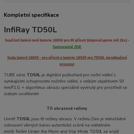
Kompletní specifikace
InfiRay TD50L
Součástí balení není baterie
18650
pro IR přísvit (doporučujeme mít 2ks) -
Samostatně ZDE
Sada baterii 18650 - pro přísvit a baterie 18500 pro TD50L (prodloužení
provozu)
TUBE série
TD50L
je digitální puškohled pro noční vidění s
vynikajícími schopnostmi nočního vidění, s velkým objektivem 50
mm/F1.0, + algoritmus obrazu speciálně vyvinutý pro prostředí se
slabým osvětlením
Tři obrazové režimy
Uvnitř
TD50L
jsou tři režimy obrazu. V režimu Den je mimořádné
zobrazení věrných barev autentické scéně na viditelném
místě. Režim Under the Moon and Star Mode TD50L se snaží