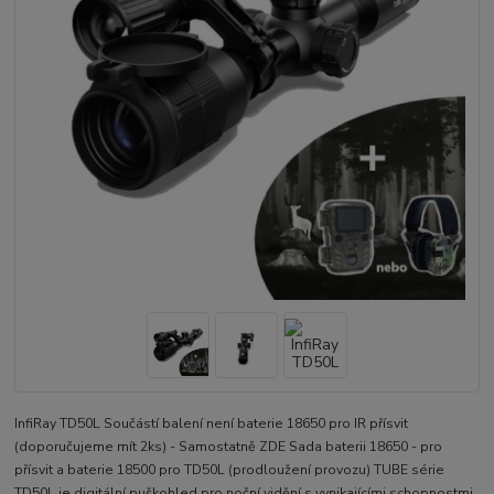
InfiRay TD50L Součástí balení není baterie 18650 pro IR přísvit
(doporučujeme mít 2ks) - Samostatně ZDE Sada baterii 18650 - pro
přísvit a baterie 18500 pro TD50L (prodloužení provozu) TUBE série
TD50L je digitální puškohled pro noční vidění s vynikajícími schopnostmi