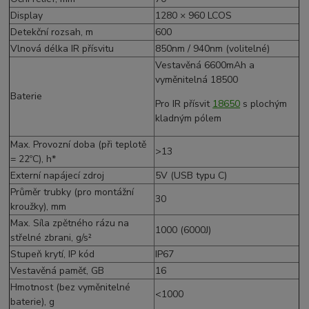
Display
1280 × 960 LCOS
Detekční rozsah, m
600
Vlnová délka IR přísvitu
850nm / 940nm (volitelné)
Vestavěná 6600mAh a
vyměnitelná 18500
Baterie
Pro IR přísvit
18650
s plochým
kladným pólem
Max. Provozní doba (při teplotě
>13
= 22ºC), h*
Externí napájecí zdroj
5V (USB typu C)
Průměr trubky (pro montážní
30
kroužky), mm
Max. Síla zpětného rázu na
1000 (6000J)
střelné zbrani, g/s²
Stupeň krytí, IP kód
IP67
Vestavěná paměť, GB
16
Hmotnost (bez vyměnitelné
<1000
baterie), g