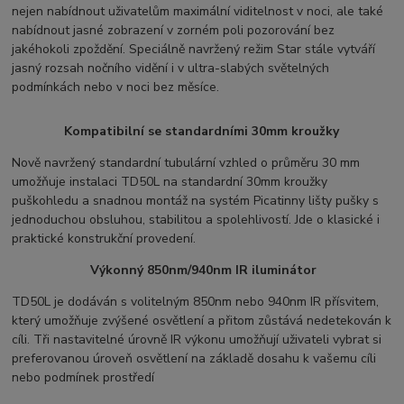
nejen nabídnout uživatelům maximální viditelnost v noci, ale také
nabídnout jasné zobrazení v zorném poli pozorování bez
jakéhokoli zpoždění. Speciálně navržený režim Star stále vytváří
jasný rozsah nočního vidění i v ultra-slabých světelných
podmínkách nebo v noci bez měsíce.
Kompatibilní se standardními 30mm kroužky
Nově navržený standardní tubulární vzhled o průměru 30 mm
umožňuje instalaci TD50L na standardní 30mm kroužky
puškohledu a snadnou montáž na systém Picatinny lišty pušky s
jednoduchou obsluhou, stabilitou a spolehlivostí. Jde o klasické i
praktické konstrukční provedení.
Výkonný 850nm/940nm IR iluminátor
TD50L je dodáván s volitelným 850nm nebo 940nm IR přísvitem,
který umožňuje zvýšené osvětlení a přitom zůstává nedetekován k
cíli. Tři nastavitelné úrovně IR výkonu umožňují uživateli vybrat si
preferovanou úroveň osvětlení na základě dosahu k vašemu cíli
nebo podmínek prostředí