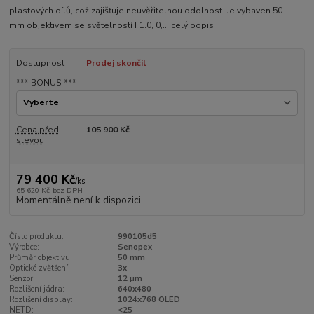
plastových dílů, což zajišťuje neuvěřitelnou odolnost. Je vybaven 50
mm objektivem se světelností F1.0, 0,...
celý popis
Dostupnost
Prodej skončil
*** BONUS ***
Cena před
105 900 Kč
slevou
79 400 Kč
/
ks
65 620 Kč
bez DPH
Momentálně není k dispozici
Číslo produktu:
990105d5
Výrobce:
Senopex
Průměr objektivu:
50 mm
Optické zvětšení:
3x
Senzor:
12 µm
Rozlišení jádra:
640x480
Rozlišení display:
1024x768 OLED
NETD:
<25