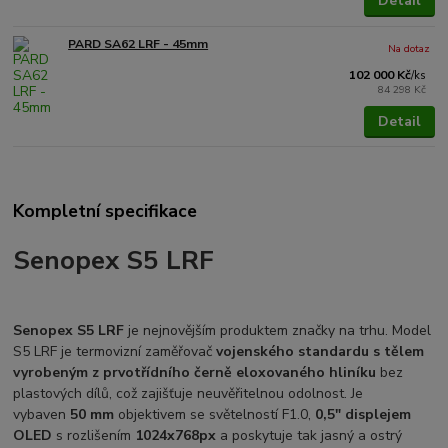
Detail
PARD SA62 LRF - 45mm
Na dotaz
102 000 Kč
/
ks
84 298 Kč
Detail
Kompletní specifikace
Senopex S5 LRF
Senopex S5 LRF
je nejnovějším produktem značky na trhu. Model
S5 LRF je termovizní zaměřovač
vojenského standardu s tělem
vyrobeným z prvotřídního černě eloxovaného hliníku
bez
plastových dílů, což zajišťuje neuvěřitelnou odolnost. Je
vybaven
50 mm
objektivem se světelností F1.0,
0,5" displejem
OLED
s rozlišením
1024x768px
a poskytuje tak jasný a ostrý