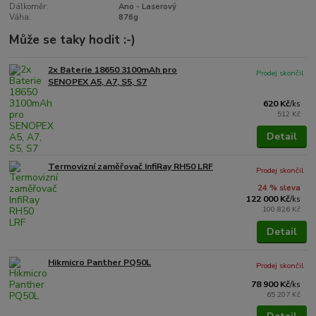
Dálkoměr:
Ano - Laserový
Váha:
876g
Může se taky hodit :-)
2x Baterie 18650 3100mAh pro
Prodej skončil
SENOPEX A5, A7, S5, S7
620 Kč
/
ks
512 Kč
Detail
Termovizní zaměřovač InfiRay RH50 LRF
Prodej skončil
24 % sleva
122 000 Kč
/
ks
100 826 Kč
Detail
Hikmicro Panther PQ50L
Prodej skončil
78 900 Kč
/
ks
65 207 Kč