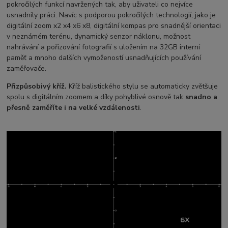
pokročilých funkcí navržených tak, aby uživateli co nejvíce
usnadnily práci. Navíc s podporou pokročilých technologií, jako je
digitální zoom x2 x4 x6 x8, digitální kompas pro snadnější orientaci
v neznámém terénu, dynamický senzor náklonu, možnost
nahrávání a pořizování fotografií s uložením na 32GB interní
paměť a mnoho dalších vymožeností usnadňujících používání
zaměřovače.
Přizpůsobivý kříž.
Kříž balistického stylu se automaticky zvětšuje
spolu s digitálním zoomem a díky pohyblivé osnově tak
snadno a
přesně zaměříte i na velké vzdálenosti
.