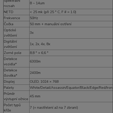
Spektrální
8 ~ 14um
rozsah
NETD
< 25 mk (při 25 ° C, F # = 1.0)
Frekvence
50Hz
Čočka
50 mm + manuální ostření
Optické
3x
zvětšení
Digitální
1x, 2x, 4x, 8x
zvětšení
Zorné pole
8,8 ° × 6,6 °
Detekce
6300m
vozidla*
Detekce
2400m
člověka*
Displej
OLED, 1024 × 768
Palety
White/Detail/Assassin/Equator/Black/Edge/Red/Iron
Průměr
45 mm
výstupní očnice
Počet typů
7 (= nastřelení až na 7 zbraní)
kříže