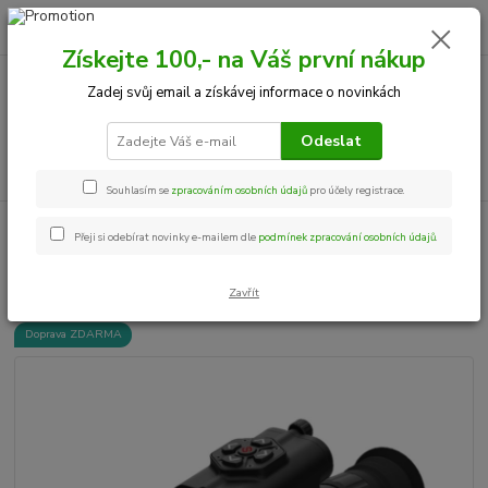
0
ks
+420 534 534 863
CZK
za
0,00 Kč
Po-Pá, 9-18 hod.
Získejte 100,- na Váš první nákup
Zadej svůj email a získávej informace o novinkách
Menu
Odeslat
Hledat
Souhlasím se
zpracováním osobních údajů
pro účely registrace.
Úvod
Termovize
Termovize - které se již NEPRODÁVAJÍ
Senopex S5
Přeji si odebírat novinky e-mailem dle
podmínek zpracování osobních údajů
.
LRF
Senopex S5 LRF
Zavřít
Doprava ZDARMA