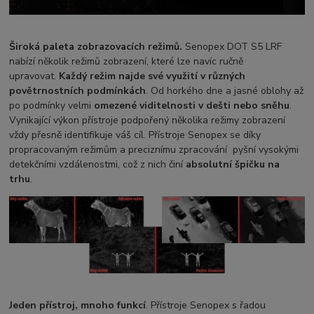
Široká paleta zobrazovacích režimů.
Senopex DOT S5 LRF
nabízí několik režimů zobrazení, které lze navíc ručně
upravovat.
Každý režim najde své využití v různých
povětrnostních podmínkách
. Od horkého dne a jasné oblohy až
po podmínky velmi
omezené viditelnosti v dešti nebo sněhu
.
Vynikající výkon přístroje podpořený několika režimy zobrazení
vždy přesně identifikuje váš cíl. Přístroje Senopex se díky
propracovaným režimům a preciznímu zpracování pyšní vysokými
detekčními vzdálenostmi, což z nich činí
absolutní špičku na
trhu
.
Jeden přístroj, mnoho funkcí
. Přístroje Senopex s řadou