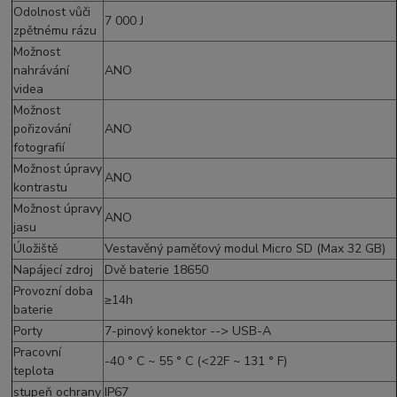
Odolnost vůči
7 000 J
zpětnému rázu
Možnost
nahrávání
ANO
videa
Možnost
pořizování
ANO
fotografií
Možnost úpravy
ANO
kontrastu
Možnost úpravy
ANO
jasu
Úložiště
Vestavěný paměťový modul Micro SD (Max 32 GB)
Napájecí zdroj
Dvě baterie 18650
Provozní doba
≥14h
baterie
Porty
7-pinový konektor --> USB-A
Pracovní
-40 ° C ~ 55 ° C (<22F ~ 131 ° F)
teplota
stupeň ochrany
IP67