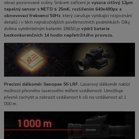
obraz pozorované scény. Srdcem zařízení je
vysoce citlivý 12μm
tepelný senzor s NETD ≤ 25mK, rozlišením 640x480px a
obnovovací frekvencí 50Hz
, který zaručuje vynikající rozpoznání
detailů i v těch nejnáročnějších povětrnostních podmínkách. Díky
dvěma vyměnitelným bateriím 18650 je
výdrž baterie
bezkonkurenčních 14 hodin nepřetržitého provozu.
Precizní dálkoměr Senopex S5 LRF.
Laserový dálkoměr nabízí
možnost přesného laserového měření vzdálenosti. Umožňuje
přesně zachytit a zobrazit vzdálenost k cíli na vzdálenost až 1
000 m.