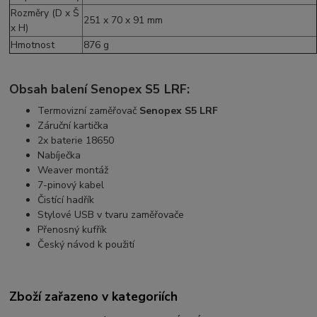
Rozměry (D x Š
251 x 70 x 91 mm
x H)
Hmotnost
876 g
Obsah balení Senopex S5 LRF:
Termovizní zaměřovač
Senopex S5 LRF
Záruční kartička
2x baterie 18650
Nabíječka
Weaver montáž
7-pinový kabel
Čistící hadřík
Stylové USB v tvaru zaměřovače
Přenosný kufřík
Český návod k použití
Zboží zařazeno v kategoriích