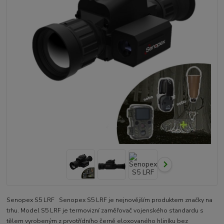
Senopex S5 LRF Senopex S5 LRF je nejnovějším produktem značky na
trhu. Model S5 LRF je termovizní zaměřovač vojenského standardu s
tělem vyrobeným z prvotřídního černě eloxovaného hliníku bez