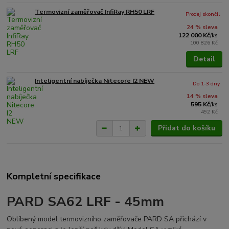
Termovizní zaměřovač InfiRay RH50 LRF
Prodej skončil
24 % sleva
122 000 Kč
/
ks
100 826 Kč
Detail
Inteligentní nabíječka Nitecore I2 NEW
Do 1-3 dny
14 % sleva
595 Kč
/
ks
492 Kč
Přidat do košíku
Kompletní specifikace
PARD SA62 LRF - 45mm
Oblíbený model termovizního zaměřovače PARD SA přichází v