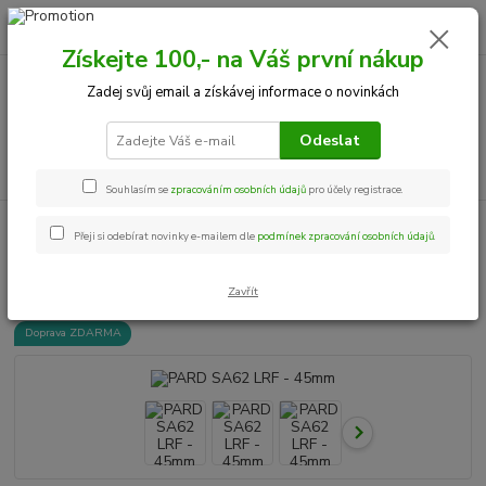
0
ks
+420 534 534 863
CZK
za
0,00 Kč
Po-Pá, 9-18 hod.
Získejte 100,- na Váš první nákup
Zadej svůj email a získávej informace o novinkách
Menu
Odeslat
Hledat
Souhlasím se
zpracováním osobních údajů
pro účely registrace.
Úvod
Termovize
Termovize - které se již NEPRODÁVAJÍ
PARD SA62
Přeji si odebírat novinky e-mailem dle
podmínek zpracování osobních údajů
.
LRF - 45mm
PARD SA62 LRF - 45mm
Zavřít
Doprava ZDARMA