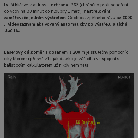
Další klíčové vlastnosti:
ochrana IP67
(chráněno proti ponoření
do vody na 30 minut do hloubky 1 metr),
nastřelování
zaměřovače jedním výstřelem
. Odolnost zpětného rázu
až 6000
J, videozáznam aktivovaný automaticky po výstřelu
a
tichá
tlačítka
Laserový dálkoměr s dosahem 1 200 m
je skutečný pomocník,
díky kterému přesně víte jak daleko je váš cíl a ve spojení s
balistickým kalkulátorem už nikdy neminete!