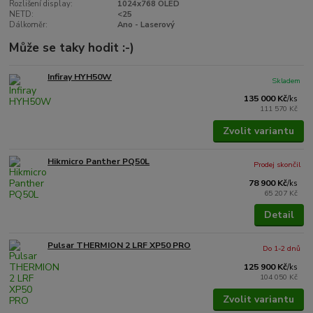
Rozlišení display:
1024x768 OLED
NETD:
<25
Dálkoměr:
Ano - Laserový
Může se taky hodit :-)
Infiray HYH50W
Skladem
135 000 Kč
/
ks
111 570 Kč
Zvolit variantu
Hikmicro Panther PQ50L
Prodej skončil
78 900 Kč
/
ks
65 207 Kč
Detail
Pulsar THERMION 2 LRF XP50 PRO
Do 1-2 dnů
125 900 Kč
/
ks
104 050 Kč
Zvolit variantu