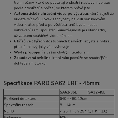
třemi režimy, které se postarají o ideální nastavení obrazu
podle prostředí a počasí, ve kterém právě jste.
Automatické nahrávání videa po výstřelu
, které zajistí že
budete mít svůj úlovek zachycený na 20ti sekundovém
videu, krátce před a po výstřelu, aniž byste museli
nahrávání sami spouštět. Samozřejmostí je i standartní,
uživatelem spuštěný, video záznam.
6 křížů ve čtyřech dostupných barvách
, abyste si vybrali
přesně takový, jaký vám vyhovuje.
Wi-Fi propojení
s vaším chytrým telefonem
Zabudovaná svítilna
, která vám pomůže se snadnějším
dohledáním úlovku.
Specifikace PARD SA62 LRF - 45mm:
SA62-35L
SA32-45L
Rozlišení detektoru
640 * 480, 12um
Spektrální rozsah
8 ~ 14um
NETD
< 25mk (při 25 ° C, F # = 1.0)
Frekvence
50Hz