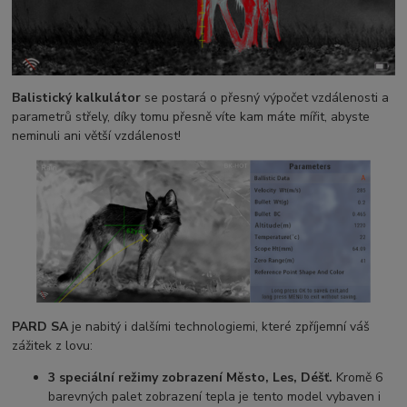
Balistický kalkulátor
se postará o přesný výpočet vzdálenosti a
parametrů střely, díky tomu přesně víte kam máte mířit, abyste
neminuli ani větší vzdálenost!
PARD SA
je nabitý i dalšími technologiemi, které zpříjemní váš
zážitek z lovu:
3 speciální režimy zobrazení Město, Les, Déšť.
Kromě 6
barevných palet zobrazení tepla je tento model vybaven i