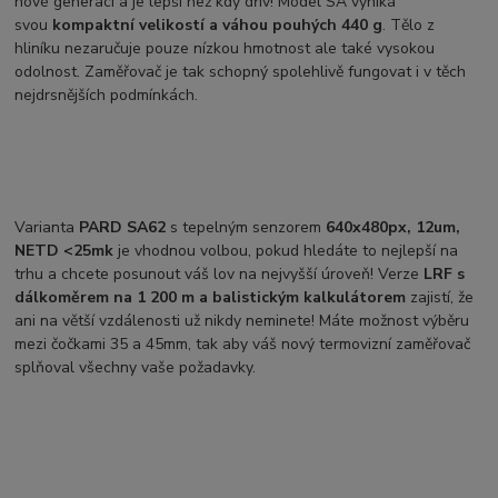
nové generaci a je lepší než kdy dřív! Model SA vyniká
svou
kompaktní velikostí a váhou pouhých 440 g
. Tělo z
hliníku nezaručuje pouze nízkou hmotnost ale také vysokou
odolnost. Zaměřovač je tak schopný spolehlivě fungovat i v těch
nejdrsnějších podmínkách.
Varianta
PARD SA62
s tepelným senzorem
640x480px, 12um,
NETD <25mk
je vhodnou volbou, pokud hledáte to nejlepší na
trhu a chcete posunout váš lov na nejvyšší úroveň! Verze
LRF
s
dálkoměrem na 1 200 m a balistickým kalkulátorem
zajistí, že
ani na větší vzdálenosti už nikdy neminete! Máte možnost výběru
mezi čočkami 35 a 45mm, tak aby váš nový termovizní zaměřovač
splňoval všechny vaše požadavky.