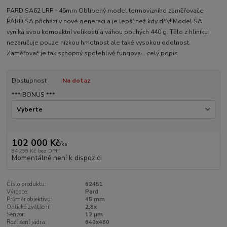
PARD SA62 LRF - 45mm Oblíbený model termovizního zaměřovače
PARD SA přichází v nové generaci a je lepší než kdy dřív! Model SA
vyniká svou kompaktní velikostí a váhou pouhých 440 g. Tělo z hliníku
nezaručuje pouze nízkou hmotnost ale také vysokou odolnost.
Zaměřovač je tak schopný spolehlivě fungova...
celý popis
Dostupnost
Na dotaz
*** BONUS ***
102 000 Kč
/
ks
84 298 Kč
bez DPH
Momentálně není k dispozici
Číslo produktu:
62451
Výrobce:
Pard
Průměr objektivu:
45 mm
Optické zvětšení:
2,8x
Senzor:
12 µm
Rozlišení jádra:
640x480