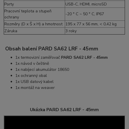
Porty
USB-C, HDMI, microSD
Pracovní teplota a stupeň
-20 ° C ~ 50 ° C, IP67
ochrany
Rozměry (D x Š x H) a hmotnost
195 x 77 x 56 mm, < 0,42 kg
Záruka
3 roky
Obsah balení PARD SA62 LRF - 45mm
1x termovizní zaměřovač
PARD SA62 LRF - 45mm
1x návod v češtině
1x nabíjecí akumulátor 18650
1x ochranný obal
1x USB datový kabel
1x montáž na weaver
Ukázka PARD SA62 LRF - 45mm