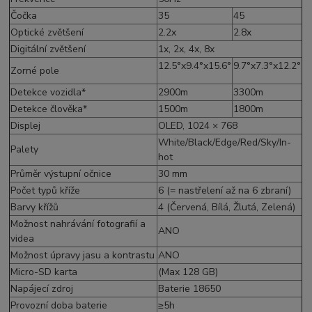
Čočka
35
45
Optické zvětšení
2.2x
2.8x
Digitální zvětšení
1x, 2x, 4x, 8x
12.5°x9.4°x15.6°
9.7°x7.3°x12.2°
Zorné pole
Detekce vozidla*
2900m
3300m
Detekce člověka*
1500m
1800m
Displej
OLED, 1024 × 768
White/Black/Edge/Red/Sky/In-
Palety
hot
Průměr výstupní očnice
30 mm
Počet typů kříže
6 (= nastřelení až na 6 zbraní)
Barvy křížů
4 (Červená, Bílá, Žlutá, Zelená)
Možnost nahrávání fotografií a
ANO
videa
Možnost úpravy jasu a kontrastu
ANO
Micro-SD karta
(Max 128 GB)
Napájecí zdroj
Baterie 18650
Provozní doba baterie
≥5h