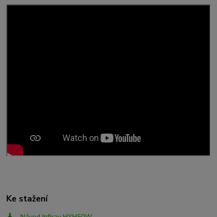
Ke stažení
Návod Infiray HYH50W