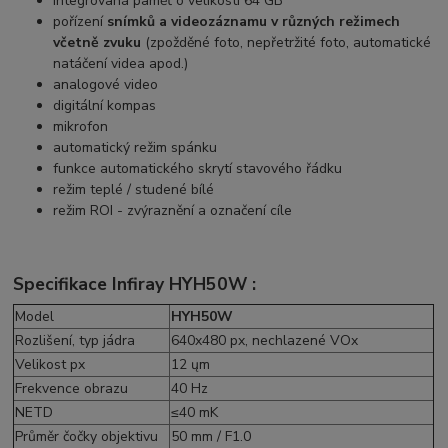
integrovaná paměť o velikosti 64 GB
pořízení
snímků a videozáznamu v různých režimech
včetně zvuku
(zpožděné foto, nepřetržité foto, automatické
natáčení videa apod.)
analogové video
digitální kompas
mikrofon
automatický režim spánku
funkce automatického skrytí stavového řádku
režim teplé / studené bílé
režim ROI - zvýraznění a označení cíle
Specifikace Infiray HYH50W :
Model
HYH50W
Rozlišení, typ jádra
640x480 px, nechlazené VOx
Velikost px
12 ųm
Frekvence obrazu
40 Hz
NETD
≤40 mK
Průměr čočky objektivu
50 mm / F1.0