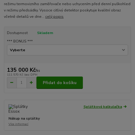
režimu termovizního zaměřovače nebo uchycením před denní puškohled
v režimu předsádky. Vysoce citlivý detektor poskytuje kvalitní obraz
včetně detailů ve dne...
celý popis
Dostupnost
Skladem
*** BONUS ***
135 000 Kč
/
ks
111 570 Kč
bez DPH
Přidat do košíku
Splátková kalkulačka
Nákup na splátky
Více informací