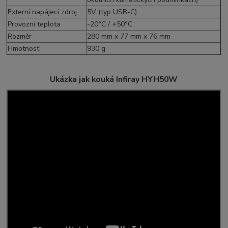
Externí napájecí zdroj
5V (typ USB-C)
Provozní teplota
-20°C / +50°C
Rozměr
280 mm x 77 mm x 76 mm
Hmotnost
930 g
Ukázka jak kouká Infiray HYH50W