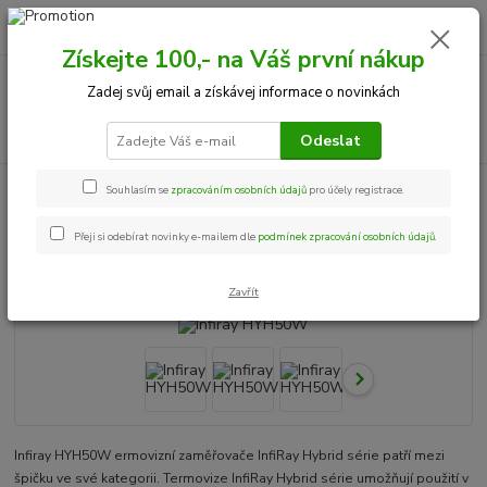
0
ks
+420 534 534 863
CZK
za
0,00 Kč
Po-Pá, 9-18 hod.
Získejte 100,- na Váš první nákup
Menu
Zadej svůj email a získávej informace o novinkách
Hledat
Odeslat
Úvod
Termovize
Infiray HYH50W
Souhlasím se
zpracováním osobních údajů
pro účely registrace.
Infiray HYH50W
Přeji si odebírat novinky e-mailem dle
podmínek zpracování osobních údajů
.
Doprava ZDARMA
Zavřít
Infiray HYH50W ermovizní zaměřovače InfiRay Hybrid série patří mezi
špičku ve své kategorii. Termovize InfiRay Hybrid série umožňují použití v