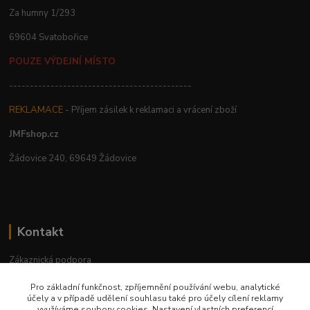
Za humny 1/293
69604 Svatobořice
POUZE VÝDEJNÍ MÍSTO
--------------------------------------------
REKLAMACE
- Příjem zásilek k reklamaci a vrácení zboží
JMFshop.cz
Žádovice 240, 69649 Žádovice
Kontakt
Zákaznická podpora
+420 534 534 863
Pro základní funkčnost, zpříjemnění používání webu, analytické
Po-Pá, 9-18 hod.
účely a v případě udělení souhlasu také pro účely cílení reklamy
využíváme soubory cookies. Nastavení vlastních preferencí