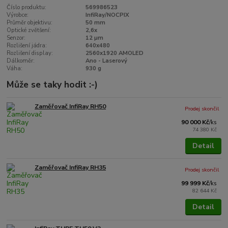
Číslo produktu:
569986523
Výrobce:
InfiRay/NOCPIX
Průměr objektivu:
50 mm
Optické zvětšení:
2,6x
Senzor:
12 µm
Rozlišení jádra:
640x480
Rozlišení display:
2560x1920 AMOLED
Dálkoměr:
Ano - Laserový
Váha:
930 g
Může se taky hodit :-)
Zaměřovač InfiRay RH50
Prodej skončil
90 000 Kč
/
ks
74 380 Kč
Detail
Zaměřovač InfiRay RH35
Prodej skončil
99 999 Kč
/
ks
82 644 Kč
Detail