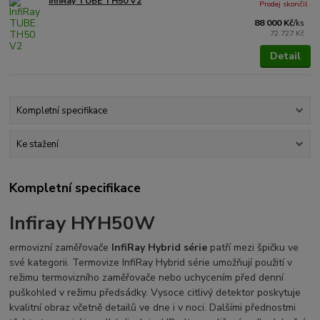
InfiRay TUBE TH50 V2
Prodej skončil
88 000 Kč
/
ks
72 727 Kč
Detail
Kompletní specifikace
Ke stažení
Kompletní specifikace
Infiray HYH50W
ermovizní zaměřovače
InfiRay Hybrid série
patří mezi špičku ve
své kategorii. Termovize InfiRay Hybrid série umožňují použití v
režimu termovizního zaměřovače nebo uchycením před denní
puškohled v režimu předsádky. Vysoce citlivý detektor poskytuje
kvalitní obraz včetně detailů ve dne i v noci. Dalšími přednostmi