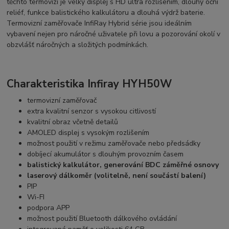
těchto termovizí je velký displej s HD ultra rozlišením, dlouhý oční
reliéf, funkce balistického kalkulátoru a dlouhá výdrž baterie.
Termovizní zaměřovače InfiRay Hybrid série jsou ideálním
vybavení nejen pro náročné uživatele při lovu a pozorování okolí v
obzvlášť náročných a složitých podmínkách.
Charakteristika
Infiray HYH50W
termovizní zaměřovač
extra kvalitní senzor s vysokou citlivostí
kvalitní obraz včetně detailů
AMOLED displej s vysokým rozlišením
možnost použití v režimu zaměřovače nebo předsádky
dobíjecí akumulátor s dlouhým provozním časem
balistický kalkulátor, generování BDC záměřné osnovy
laserový dálkoměr (volitelně, není součástí balení)
PIP
Wi-FI
podpora APP
možnost použití Bluetooth dálkového ovládání