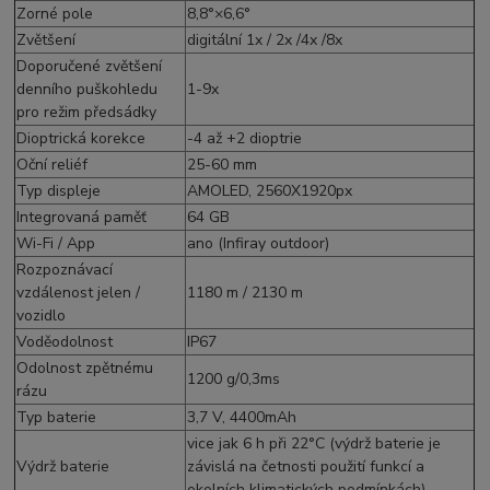
Zorné pole
8,8°×6,6°
Zvětšení
digitální 1x / 2x /4x /8x
Doporučené zvětšení
denního puškohledu
1-9x
pro režim předsádky
Dioptrická korekce
-4 až +2 dioptrie
Oční reliéf
25-60 mm
Typ displeje
AMOLED, 2560X1920px
Integrovaná paměť
64 GB
Wi-Fi / App
ano (Infiray outdoor)
Rozpoznávací
vzdálenost jelen /
1180 m / 2130 m
vozidlo
Voděodolnost
IP67
Odolnost zpětnému
1200 g/0,3ms
rázu
Typ baterie
3,7 V, 4400mAh
vice jak 6 h při 22°C (výdrž baterie je
Výdrž baterie
závislá na četnosti použití funkcí a
okolních klimatických podmínkách)