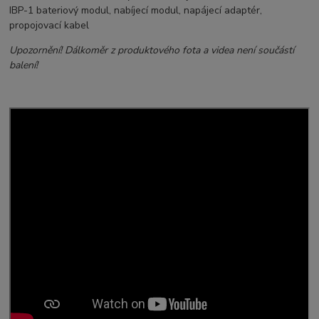
IBP-1 bateriový modul, nabíjecí modul, napájecí adaptér,
propojovací kabel
Upozornění! Dálkoměr z produktového fota a videa není součástí
balení!