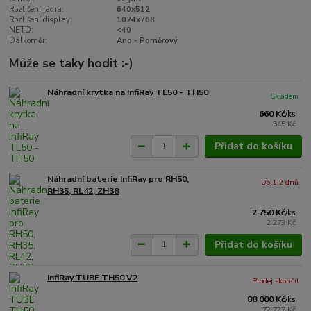
Rozlišení jádra:
640x512
Rozlišení display:
1024x768
NETD:
<40
Dálkoměr:
Ano - Poměrový
Může se taky hodit :-)
Náhradní krytka na InfiRay TL50 - TH50
Skladem
660 Kč
/
ks
545 Kč
Přidat do košíku
Náhradní baterie InfiRay pro RH50,
Do 1-2 dnů
RH35, RL42, ZH38
2 750 Kč
/
ks
2 273 Kč
Přidat do košíku
InfiRay TUBE TH50 V2
Prodej skončil
88 000 Kč
/
ks
72 727 Kč