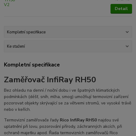
Detail
Kompletní specifikace
Ke stažení
Kompletní specifikace
Zaměřovač InfiRay RH50
Bez ohledu na denní / noční dobu i ve špatných klimatických
podmínkách (déšť, sníh, mlha, smog) umožňují termovizní zařízení
pozorovat objekty skrývající se za větvemi stromů, ve vysoké trávě
nebo v keřích.
Termovizní zaměřovače řady
Rico InfiRay RH50
najdou své
uplatnění při lovu, pozorování přírody, záchranných akcích, při
ochraně majetku apod. Řada termovizních zaměřovačů Rico