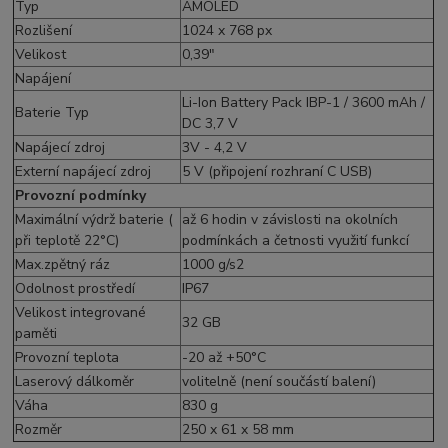
Typ
AMOLED
Rozlišení
1024 x 768 px
Velikost
0,39"
Napájení
Li-Ion Battery Pack IBP-1 / 3600 mAh /
Baterie Typ
DC 3,7 V
Napájecí zdroj
3V - 4,2 V
Externí napájecí zdroj
5 V (připojení rozhraní C USB)
Provozní podmínky
Maximální výdrž baterie (
až 6 hodin v závislosti na okolních
při teplotě 22°C)
podmínkách a četnosti využití funkcí
Max.zpětný ráz
1000 g/s2
Odolnost prostředí
IP67
Velikost integrované
32 GB
paměti
Provozní teplota
-20 až +50°C
Laserový dálkoměr
volitelně (není součástí balení)
Váha
830 g
Rozměr
250 x 61 x 58 mm