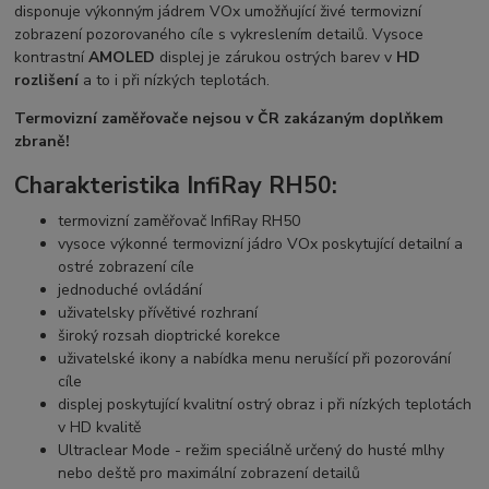
disponuje výkonným jádrem VOx umožňující živé termovizní
zobrazení pozorovaného cíle s vykreslením detailů. Vysoce
kontrastní
AMOLED
displej je zárukou ostrých barev v
HD
rozlišení
a to i při nízkých teplotách.
Termovizní zaměřovače nejsou v ČR zakázaným doplňkem
zbraně!
Charakteristika InfiRay RH50:
termovizní zaměřovač InfiRay RH50
vysoce výkonné termovizní jádro VOx poskytující detailní a
ostré zobrazení cíle
jednoduché ovládání
uživatelsky přívětivé rozhraní
široký rozsah dioptrické korekce
uživatelské ikony a nabídka menu nerušící při pozorování
cíle
displej poskytující kvalitní ostrý obraz i při nízkých teplotách
v HD kvalitě
Ultraclear Mode - režim speciálně určený do husté mlhy
nebo deště pro maximální zobrazení detailů