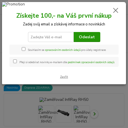
0
ks
+420 534 534 863
CZK
za
0,00 Kč
Po-Pá, 9-18 hod.
Získejte 100,- na Váš první nákup
Zadej svůj email a získávej informace o novinkách
Menu
Odeslat
Hledat
Souhlasím se
zpracováním osobních údajů
pro účely registrace.
Úvod
Termovize
Termovize - které se již NEPRODÁVAJÍ
Zaměřovač
Přeji si odebírat novinky e-mailem dle
podmínek zpracování osobních údajů
.
InfiRay RH50
Zaměřovač InfiRay RH50
Zavřít
Novinka
Doprava ZDARMA