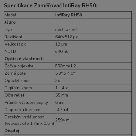
Specifikace
Zaměřovač InfiRay RH50
:
Model
InfiRay RH50
Jádro
Typ
nechlazené
Rozlišení
640x512 px
Velikost px
12 µm
NETD
≤40mk
Optické vlastnosti
Čočka objektivu
F50mm/1,2
Zorné pole
5,3° x 4,0°
Optický zoom
3x
Digitální zoom
1 - 4 x
Oční reliéf
55 mm
Průměr výstupní pupily
6 mm
Dioptrická korekce
-4 / +4
Detekční vzdálenost
2594 m
(velikost cíle 1,7m x 0,5m)
Displej