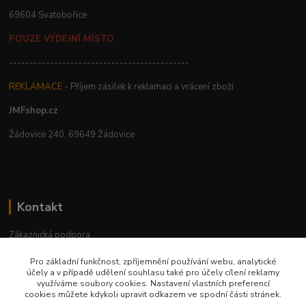
69604 Svatobořice
POUZE VÝDEJNÍ MÍSTO
--------------------------------------------
REKLAMACE
- Příjem zásilek k reklamaci a vrácení zboží
JMFshop.cz
Žádovice 240, 69649 Žádovice
Kontakt
Zákaznická podpora
+420 534 534 863
Pro základní funkčnost, zpříjemnění používání webu, analytické
Po-Pá, 9-18 hod.
účely a v případě udělení souhlasu také pro účely cílení reklamy
využíváme soubory cookies. Nastavení vlastních preferencí
jmfshop@email.cz
cookies můžete kdykoli upravit odkazem ve spodní části stránek.