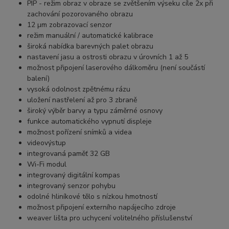
PIP - režim obraz v obraze se zvětšením výseku cíle 2x při
zachování pozorovaného obrazu
12 µm zobrazovací senzor
režim manuální / automatické kalibrace
široká nabídka barevných palet obrazu
nastavení jasu a ostrosti obrazu v úrovních 1 až 5
možnost připojení laserového dálkoměru (není součástí
balení)
vysoká odolnost zpětnému rázu
uložení nastřelení až pro 3 zbraně
široký výběr barvy a typu záměrné osnovy
funkce automatického vypnutí displeje
možnost pořízení snímků a videa
videovýstup
integrovaná paměť 32 GB
Wi-Fi modul
integrovaný digitální kompas
integrovaný senzor pohybu
odolné hliníkové tělo s nízkou hmotností
možnost připojení externího napájecího zdroje
weaver lišta pro uchycení volitelného příslušenství