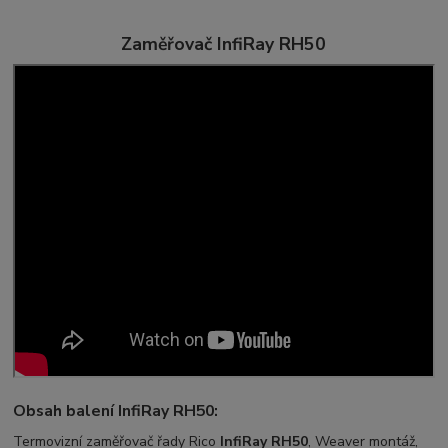
Zaměřovač InfiRay RH50
Obsah balení InfiRay RH50:
Termovizní zaměřovač řady Rico
InfiRay RH50
, Weaver montáž,