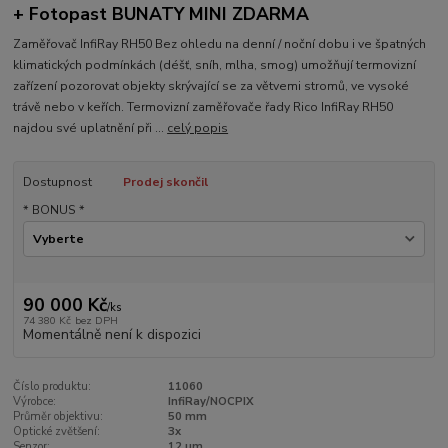
+ Fotopast BUNATY MINI ZDARMA
Zaměřovač InfiRay RH50 Bez ohledu na denní / noční dobu i ve špatných
klimatických podmínkách (déšť, sníh, mlha, smog) umožňují termovizní
zařízení pozorovat objekty skrývající se za větvemi stromů, ve vysoké
trávě nebo v keřích. Termovizní zaměřovače řady Rico InfiRay RH50
najdou své uplatnění při ...
celý popis
Dostupnost
Prodej skončil
* BONUS *
90 000 Kč
/
ks
74 380 Kč
bez DPH
Momentálně není k dispozici
Číslo produktu:
11060
Výrobce:
InfiRay/NOCPIX
Průměr objektivu:
50 mm
Optické zvětšení:
3x
Senzor:
12 µm