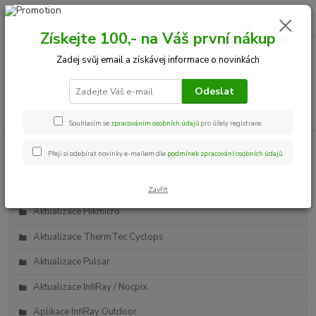
0
ks
+420 534 534 863
CZK
za
0,00 Kč
Po-Pá, 9-18 hod.
Získejte 100,- na Váš první nákup
Zadej svůj email a získávej informace o novinkách
Menu
Odeslat
Hledat
Souhlasím se
zpracováním osobních údajů
pro účely registrace.
Přeji si odebírat novinky e-mailem dle
podmínek zpracování osobních údajů
.
Kategorie blogu
NASTŘELIT NOČNÍ VIDĚNÍ HIKMICRO ALPEX?
Zavřít
Aktualizace Hikmicro
Aktualizace ThermTec Cyclops
Aktualizace Pulsar
Aktualizace InfiRay / Nocpix
Aplikace InfiRay Outdoor