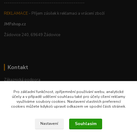
--------------------------------------------
REKLAMACE
- Příjem zásilek k reklamaci a vrácení zboží
JMFshop.cz
Žádovice 240, 69649 Žádovice
Kontakt
Zákaznická podpora
+420 534 534 863
Pro základní funkčnost, zpříjemnění používání webu, analytické
Po-Pá, 9-18 hod.
účely a v případě udělení souhlasu také pro účely cílení reklamy
využíváme soubory cookies. Nastavení vlastních preferencí
jmfshop@email.cz
cookies můžete kdykoli upravit odkazem ve spodní části stránek.
Souhlasím
Nastavení