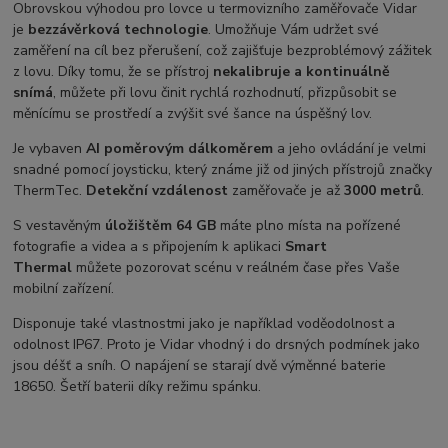
Obrovskou výhodou pro lovce u termovizního zaměřovače Vidar
je
bezzávěrková technologie
. Umožňuje Vám udržet své
zaměření na cíl bez přerušení, což zajišťuje bezproblémový zážitek
z lovu. Díky tomu, že se přístroj
nekalibruje a kontinuálně
snímá
, můžete při lovu činit rychlá rozhodnutí, přizpůsobit se
měnícímu se prostředí a zvýšit své šance na úspěšný lov.
Je vybaven
AI poměrovým dálkoměrem
a jeho ovládání je velmi
snadné pomocí joysticku, který známe již od jiných přístrojů značky
ThermTec.
Detekční vzdálenost
zaměřovače je až
3000 metrů
.
S vestavěným
úložištěm 64 GB
máte plno místa na pořízené
fotografie a videa a s připojením k aplikaci
Smart
Thermal
můžete pozorovat scénu v reálném čase přes Vaše
mobilní zařízení.
Disponuje také vlastnostmi jako je například voděodolnost a
odolnost IP67. Proto je Vidar vhodný i do drsných podmínek jako
jsou déšť a sníh. O napájení se starají dvě výměnné baterie
18650. Šetří baterii díky režimu spánku.