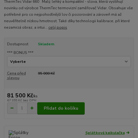
ThermTec Vidar 660 Malý, lehký a kompaktní - slova, která vystihují
novinku od výrobce ThermTec termovizní zaměřovač Vidar. Obsahuje vše
potřebné pro co nejpohodlnější lov či pozorování a zároveň má až
neuvěřitelně nízkou hmotnost. Také díky technologii kalibrace, při které
nezamrzá obraz, a intui...
celý popis
Dostupnost
Skladem
*** BONUS ***
Cena před
95 000 Kč
slevou
81 500 Kč
/
ks
67 355 Kč
bez DPH
Přidat do košíku
Splátková kalkulačka