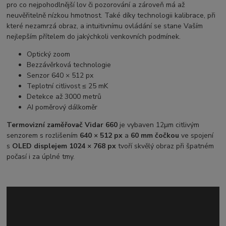
pro co nejpohodlnější lov či pozorování a zároveň má až
neuvěřitelně nízkou hmotnost. Také díky technologii kalibrace, při
které nezamrzá obraz, a intuitivnímu ovládání se stane Vaším
nejlepším přítelem do jakýchkoli venkovních podmínek.
Optický zoom
Bezzávěrková technologie
Senzor 640 × 512 px
Teplotní citlivost ≤ 25 mK
Detekce až 3000 metrů
AI poměrový dálkoměr
Termovizní zaměřovač Vidar 660
je vybaven 12μm citlivým
senzorem s rozlišením
640 × 512 px
a
60 mm čočkou
ve spojení
s
OLED displejem 1024 × 768 px
tvoří skvělý obraz při špatném
počasí i za úplné tmy.