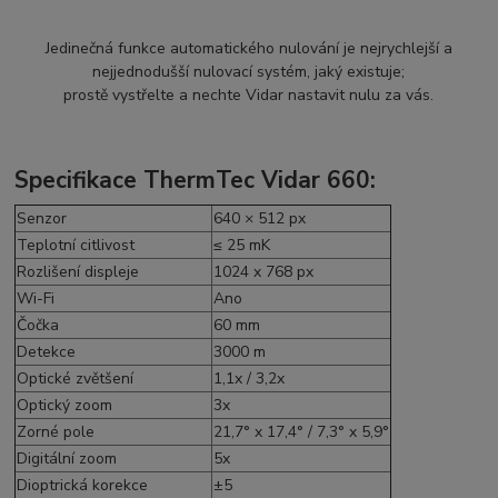
Jedinečná funkce automatického nulování je nejrychlejší a
nejjednodušší nulovací systém, jaký existuje;
prostě vystřelte a nechte Vidar nastavit nulu za vás.
Specifikace ThermTec Vidar 660:
Senzor
640 × 512 px
Teplotní citlivost
≤ 25 mK
Rozlišení displeje
1024 x 768 px
Wi-Fi
Ano
Čočka
60 mm
Detekce
3000 m
Optické zvětšení
1,1x / 3,2x
Optický zoom
3x
Zorné pole
21,7° x 17,4° / 7,3° x 5,9°
Digitální zoom
5x
Dioptrická korekce
±5