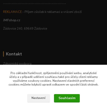
--------------------------------------------
REKLAMACE
- Příjem zásilek k reklamaci a vrácení zboží
JMFshop.cz
Žádovice 240, 69649 Žádovice
Kontakt
Zákaznická podpora
+420 534 534 863
Pro základní funkčnost, zpříjemnění používání webu, analytické
Po-Pá, 9-18 hod.
účely a v případě udělení souhlasu také pro účely cílení reklamy
využíváme soubory cookies. Nastavení vlastních preferencí
jmfshop@email.cz
cookies můžete kdykoli upravit odkazem ve spodní části stránek.
Souhlasím
Nastavení