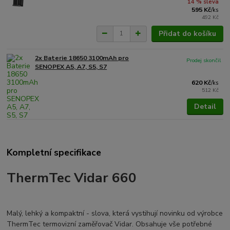
14 % sleva
595 Kč
/
ks
492 Kč
Přidat do košíku
2x Baterie 18650 3100mAh pro
Prodej skončil
SENOPEX A5, A7, S5, S7
620 Kč
/
ks
512 Kč
Detail
Kompletní specifikace
ThermTec Vidar 660
Malý, lehký a kompaktní - slova, která vystihují novinku od výrobce
ThermTec termovizní zaměřovač Vidar. Obsahuje vše potřebné