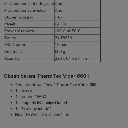
Možnost pořízení fotografie
Ano
Možnost pořízení videa
Ano
Stupeň ochrany
IP67
Paměť
64 GB
Provozní teplota
-20°C až 50°C
Baterie
2x 18650
Výdrž baterie
10 hod
Hmotnost
880 g
Rozměry
220 x 84 x 87 mm
Obsah balení ThermTec Vidar 660 :
Termovizní zaměřovač
ThermTec Vidar 660
1x očnice
4x baterie 18650
1x magnetický nabíjecí kabel
1x Picatinny montáž
Návod v češtině a slovenštině