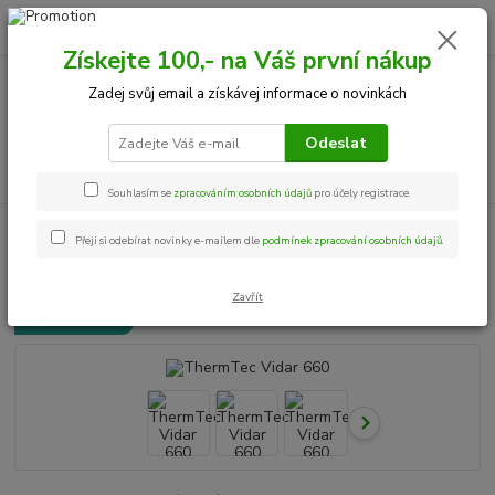
0
ks
+420 534 534 863
CZK
za
0,00 Kč
Po-Pá, 9-18 hod.
Získejte 100,- na Váš první nákup
Zadej svůj email a získávej informace o novinkách
Menu
Odeslat
Hledat
Souhlasím se
zpracováním osobních údajů
pro účely registrace.
Úvod
Termovize
ThermTec Vidar 660
Přeji si odebírat novinky e-mailem dle
podmínek zpracování osobních údajů
.
ThermTec Vidar 660
Zavřít
Doprava ZDARMA