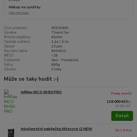
Nákup na splátky
Více informací
Číslo produktu:
95525660
Výrobce:
ThermTec
Průměr objektivu:
60mm
Optické zvětšení:
1,1x / 3,2x
Senzor:
12 µm
Rozlišení jádra:
640x512
NETD:
<25
Dálkoměr:
Ano - Poměrový
Váha:
880g
Záruka:
3 roky
Může se taky hodit :-)
InfiRay RICO RH50 PRO
Prodej skončil
118 000 Kč
/
ks
97 521 Kč
Detail
Inteligentní nabíječka Nitecore I2 NEW
Do 1-3 dny