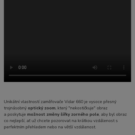
Unikátní vlastností zaměřovače Vidar 660 je vysoce přesný
trojnásobný
optický zoom
, který "nekostičkuje" obraz
a poskytuje
možnost
změny šířky zorného pole
, aby byl obraz
co nejlepší, ať už chcete pozorovat na krátkou vzdálenost s
perfektním přehledem nebo na větší vzdálenost.