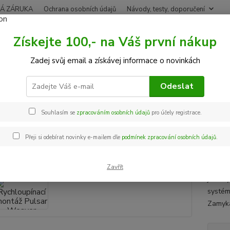
Á ZÁRUKA
Ochrana osobních údajů
Návody, testy, doporučení
Získejte 100,- na Váš první nákup
Nevíte
Hledat
Zadej svůj email a získávej informace o novinkách
+420
Po-Pá,
Odeslat
uškohledové montáže
Rychloupínací montáž Pulsar Weaver USQD
Souhlasím se
zpracováním osobních údajů
pro účely registrace.
loupínací montáž Pulsar Weav
Přeji si odebírat novinky e-mailem dle
podmínek zpracování osobních údajů
.
Rychlo
na zbr
Zavřít
jsou v
systém
Zamyka