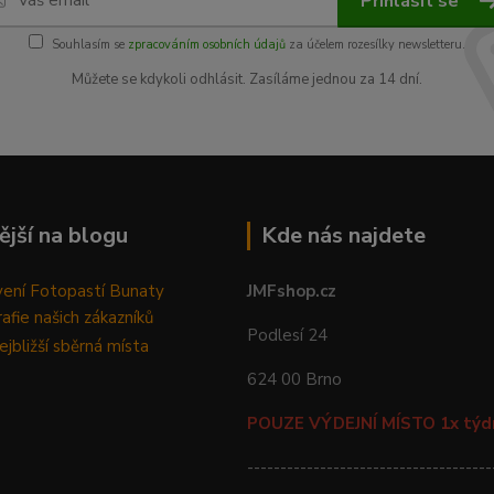
Přihlásit se
Souhlasím se
zpracováním osobních údajů
za účelem rozesílky newsletteru.
Můžete se kdykoli odhlásit. Zasíláme jednou za 14 dní.
ější na blogu
Kde nás najdete
ení Fotopastí Bunaty
JMFshop.cz
afie našich zákazníků
Podlesí 24
jbližší sběrná místa
624 00 Brno
POUZE VÝDEJNÍ MÍSTO 1x týd
-------------------------------------