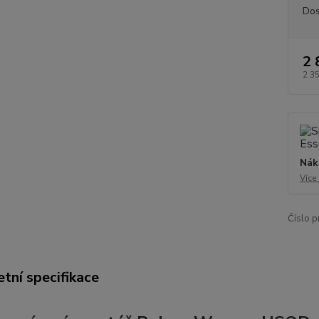
Dos
2 
2 3
Nák
Více
Číslo p
tní specifikace