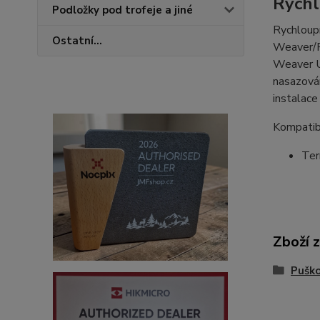
Rychl
Podložky pod trofeje a jiné
Rychloupí
Ostatní...
Weaver/P
Weaver US
nasazován
instalace
Kompatibi
Ter
Zboží 
Pušk