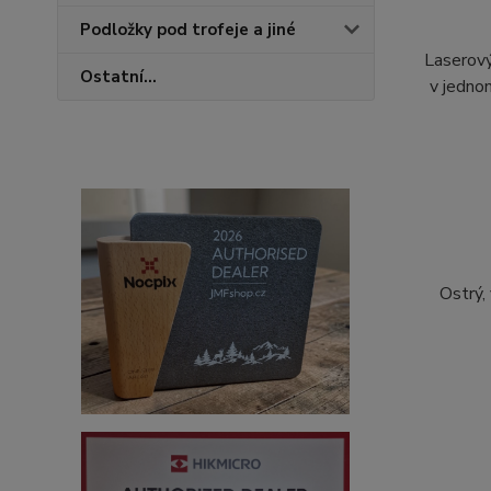
Podložky pod trofeje a jiné
Laserový
Ostatní...
v jedno
Ostrý, 