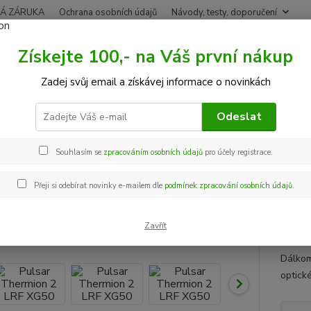
Á ZÁRUKA
Ochrana osobních údajů
Návody, testy, doporučení
Získejte 100,- na Váš první nákup
Nevíte
Hledat
Zadej svůj email a získávej informace o novinkách
+420
Po-Pá,
Odeslat
Termovize
Pulsar Thermion 2 LRF XG50
Souhlasím se
zpracováním osobních údajů
pro účely registrace.
ar Thermion 2 LRF XG50
Přeji si odebírat novinky e-mailem dle
podmínek zpracování osobních údajů
.
 ZDARMA
Pulsar
klasic
Zavřít
dálkom
Dálkom
optick