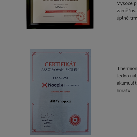
Vysoce pr
zaměřova
úplné tmy
Thermion 
Jedno nab
akumuláto
hmatu.