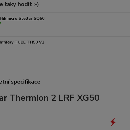
 taky hodit :-)
Hikmicro Stellar SQ50
InfiRay TUBE TH50 V2
tní specifikace
ar Thermion 2 LRF XG50