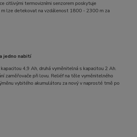
ce citlivými termovizními senzorem poskytuje
,8 m lze detekovat na vzdálenost 1800 - 2300 m za
a jedno nabití
 kapacitou 4,9 Ah, druhá vyměnitelná s kapacitou 2 Ah.
vání zaměřovače při lovu. Reliéf na těle vyměnitelného
 výměnu vybitého akumulátoru za nový v naprosté tmě po