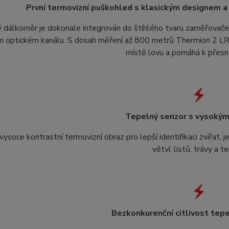
První termovizní puškohled s klasickým designem
 dálkoměr je dokonale integrován do štíhlého tvaru zaměřovače. 
m optickém kanálu. S dosah měření až 800 metrů Thermion 2 LRF
místě lovu a pomáhá k přes
Tepelný senzor s vysokým
vysoce kontrastní termovizní obraz pro lepší identifikaci zvířat, j
větví, listů, trávy a t
Bezkonkurenční citlivost tep