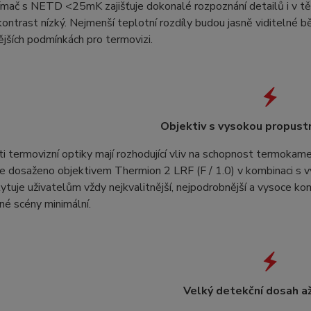
ač s NETD <25mK zajišťuje dokonalé rozpoznání detailů i v těc
kontrast nízký. Nejmenší teplotní rozdíly budou jasně viditelné
ějších podmínkách pro termovizi.
Objektiv s vysokou propust
i termovizní optiky mají rozhodující vliv na schopnost termokamer
je dosaženo objektivem Thermion 2 LRF (F / 1.0) v kombinaci s
tuje uživatelům vždy nejkvalitnější, nejpodrobnější a vysoce kont
é scény minimální.
Velký detekční dosah a