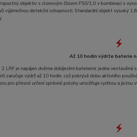
opustný objektiv s clonovým číslem F50/1,0 v kombinaci s vyso
či výjimečnou detekční schopnosti. Standardní objekt vysoký 1
.
Až 10 hodin výdrže baterie n
2 LRF je napájen dvěma dobíjecími bateriemi: jedna vestavěná s
ití zaručuje výdrž až 10 hodin, což pokrývá dobu aktivního použí
ru pro přesné určení správné polohy umožňuje rychlou a jistou