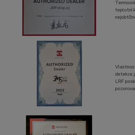
Termosním
teplotní 
nejobtížn
Vlastnost
detekce 
LRF posky
pozorovan