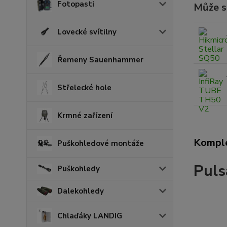
Fotopasti
Může se
Lovecké svítilny
Řemeny Sauenhammer
Střelecké hole
Krmné zařízení
Komple
Puškohledové montáže
Puls
Puškohledy
Dalekohledy
Chlaďáky LANDIG