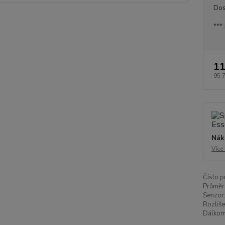
Dos
***
11
95 
Nák
Více
Číslo p
Průměr 
Senzor
Rozliše
Dálkom