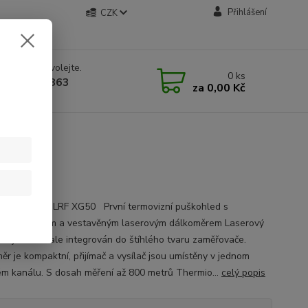
Přihlášení
CZK
 si rady? Zavolejte.
0
ks
 534 534 863
za
0,00 Kč
 9-18 hod.
 Thermion 2 LRF XG50 První termovizní puškohled s
kým designem a vestavěným laserovým dálkoměrem Laserový
ěr je dokonale integrován do štíhlého tvaru zaměřovače.
ěr je kompaktní, přijímač a vysílač jsou umístěny v jednom
ém kanálu. S dosah měření až 800 metrů Thermio...
celý popis