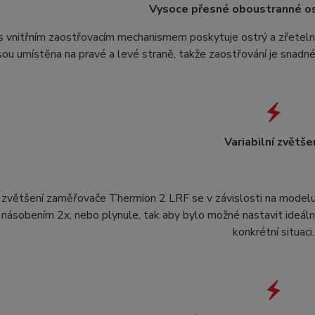
Vysoce přesné oboustranné os
s vnitřním zaostřovacím mechanismem poskytuje ostrý a zřeteln
sou umístěna na pravé a levé straně, takže zaostřování je snadné 
Variabilní zvětše
 zvětšení zaměřovače Thermion 2 LRF se v závislosti na modelu 
h násobením 2x, nebo plynule, tak aby bylo možné nastavit ideál
konkrétní situaci.