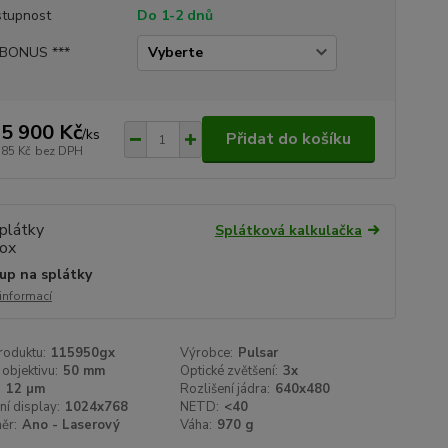
tupnost
Do 1-2 dnů
 BONUS ***
5 900 Kč
/
ks
Přidat do košíku
785 Kč
bez DPH
Splátková kalkulačka
up na splátky
 informací
roduktu:
115950gx
Výrobce:
Pulsar
objektivu:
50 mm
Optické zvětšení:
3x
:
12 µm
Rozlišení jádra:
640x480
ní display:
1024x768
NETD:
<40
ěr:
Ano - Laserový
Váha:
970 g