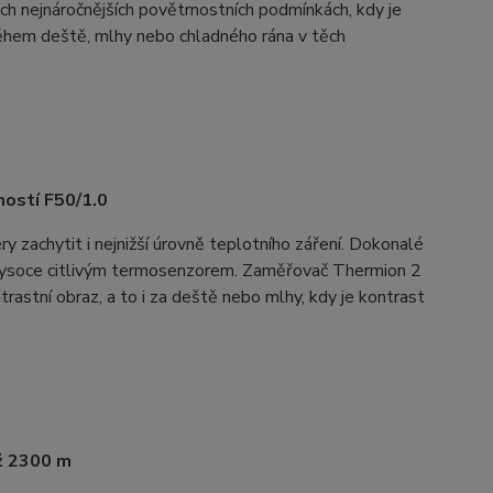
h nejnáročnějších povětrnostních podmínkách, kdy je
 během deště, mlhy nebo chladného rána v těch
ností F50/1.0
y zachytit i nejnižší úrovně teplotního záření. Dokonalé
 vysoce citlivým termosenzorem. Zaměřovač Thermion 2
rastní obraz, a to i za deště nebo mlhy, kdy je kontrast
ž 2300 m