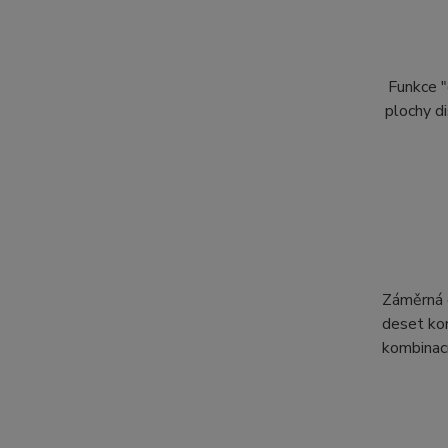
Funkce "
plochy d
Záměrná o
deset kon
kombinací