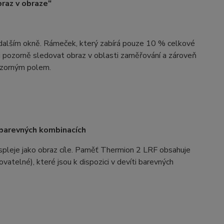
braz v obraze"
v dalším okně. Rámeček, který zabírá pouze 10 % celkové
eli pozorně sledovat obraz v oblasti zaměřování a zároveň
m zorným polem.
 barevných kombinacích
spleje jako obraz cíle. Paměť Thermion 2 LRF obsahuje
vatelné), které jsou k dispozici v devíti barevných