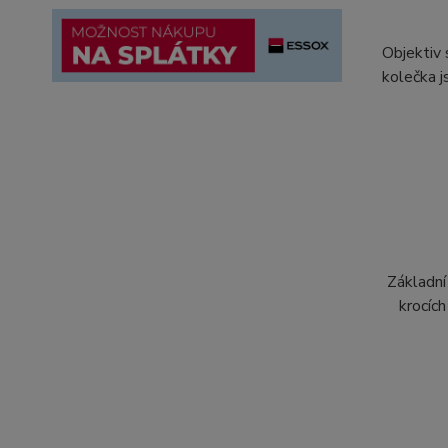
Objektiv 
kolečka j
Základní
krocíc