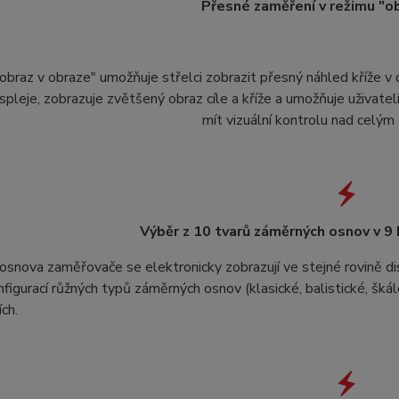
Přesné zaměření v režimu "o
obraz v obraze" umožňuje střelci zobrazit přesný náhled kříže 
ispleje, zobrazuje zvětšený obraz cíle a kříže a umožňuje uživat
mít vizuální kontrolu nad celý
Výběr z 10 tvarů záměrných osnov v 9
snova zaměřovače se elektronicky zobrazují ve stejné rovině di
figurací růžných typů záměrných osnov (klasické, balistické, škálo
ch.