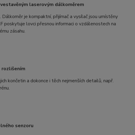
 a vestavěným laserovým dálkoměrem
Dálkoměr je kompaktní, přijímač a vysílač jsou umístěny
 poskytuje lovci přesnou informaci o vzdálenostech na
nému zásahu.
 rozlišením
ejich končetin a dokonce i těch nejmenších detailů, např.
erénu.
elného senzoru