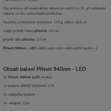
Čas provozu: při maximálním výkonu je výdrž cca 2h, při sníženém
výkonu se čas samozřejmě prodlužuje
Rozměry a hmotnost: hmotnost: 175 g, délka: 16,5 cm
vnější průměr hlavy
přísvitu
: 3,6 cm
průměr těla
přísvitu
: 2,5 cm
Přísvit 940nm - LED
udělá vaše noční vidění ještě lepším :-)
Obsah balení Přísvit 940nm - LED
1×
Přísvit 940nm (LED
model)
1× baterie 18650 3100mAh 3.7V
1× nabíječka baterie
1x adaptér 220v