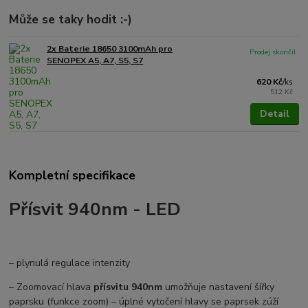
Může se taky hodit :-)
2x Baterie 18650 3100mAh pro
Prodej skončil
SENOPEX A5, A7, S5, S7
620 Kč
/
ks
512 Kč
Detail
Kompletní specifikace
Přísvit 940nm - LED
– plynulá regulace intenzity
– Zoomovací hlava
přísvitu 940nm
umožňuje nastavení šířky
paprsku (funkce zoom) – úplné vytočení hlavy se paprsek zúží