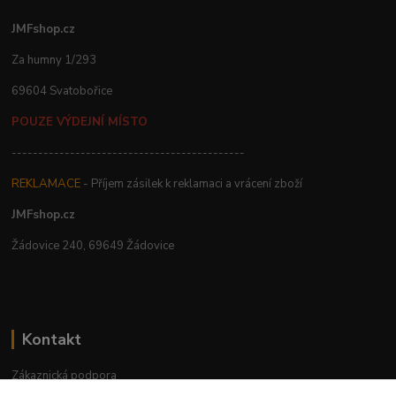
JMFshop.cz
Za humny 1/293
69604 Svatobořice
POUZE VÝDEJNÍ MÍSTO
--------------------------------------------
REKLAMACE
- Příjem zásilek k reklamaci a vrácení zboží
JMFshop.cz
Žádovice 240, 69649 Žádovice
Kontakt
Zákaznická podpora
+420 534 534 863