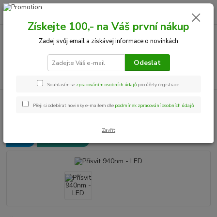
0
ks
+420 534 534 863
CZK
za
0,00 Kč
Po-Pá, 9-18 hod.
Získejte 100,- na Váš první nákup
Zadej svůj email a získávej informace o novinkách
Menu
Odeslat
Hledat
Souhlasím se
zpracováním osobních údajů
pro účely registrace.
Úvod
Noční vidění
Příslušenství
Přísvit 940nm - LED
Přeji si odebírat novinky e-mailem dle
podmínek zpracování osobních údajů
.
Přísvit 940nm - LED
Zavřít
Novinka
Doprava ZDARMA