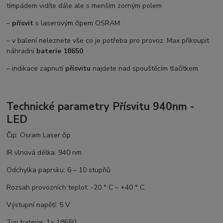
tímpádem vidíte dále ale s menším zorným polem
–
přísvit
s laserovým čipem OSRAM
– v balení neleznete vše co je potřeba pro provoz. Max přikoupit
náhradní
baterie 18650
– indikace zapnutí
přísvitu
najdete nad spouštěcím tlačítkem
Technické parametry Přísvitu 940nm -
LED
Čip: Osram Laser čip
IR vlnová délka: 940 nm
Odchylka paprsku: 6 – 10 stupňů
Rozsah provozních teplot: -20 ° С – +40 ° С.
Výstupní napětí: 5 V
Typ baterie: 1× 18650