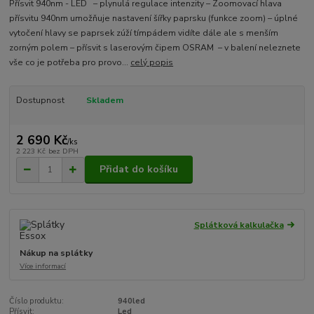
Přísvit 940nm - LED – plynulá regulace intenzity – Zoomovací hlava
přísvitu 940nm umožňuje nastavení šířky paprsku (funkce zoom) – úplné
vytočení hlavy se paprsek zúží tímpádem vidíte dále ale s menším
zorným polem – přísvit s laserovým čipem OSRAM – v balení neleznete
vše co je potřeba pro provo...
celý popis
Dostupnost
Skladem
2 690 Kč
/
ks
2 223 Kč
bez DPH
Přidat do košíku
Splátková kalkulačka
Nákup na splátky
Více informací
Číslo produktu:
940led
Přísvit:
Led