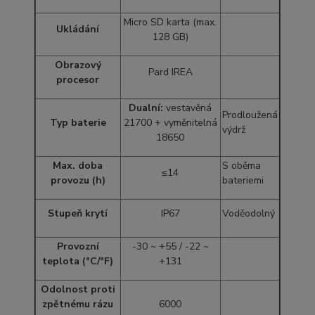
Micro SD karta (max.
Ukládání
128 GB)
Obrazový
Pard IREA
procesor
Dualní:
vestavěná
Prodloužená
Typ baterie
21700 + vyměnitelná
výdrž
18650
Max. doba
S oběma
≤14
provozu (h)
bateriemi
Stupeň krytí
IP67
Voděodolný
Provozní
-30 ~ +55 / -22 ~
teplota (°C/°F)
+131
Odolnost proti
zpětnému rázu
6000