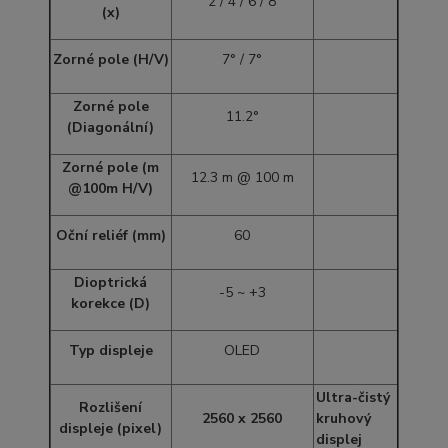
2 / 4 / 6 / 8
(x)
Zorné pole (H/V)
7° / 7°
Zorné pole
11.2°
(Diagonální)
Zorné pole (m
12.3 m @ 100 m
@100m H/V)
Oční reliéf (mm)
60
Dioptrická
-5 ~ +3
korekce (D)
Typ displeje
OLED
Ultra-čistý
Rozlišení
2560 x 2560
kruhový
displeje (pixel)
displej