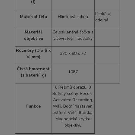
(J)
Lehká a
Materiál těla
Hliníková slitina
odolná
Materiál
Celoskleněná čočka s
objektivu
vícevrstvými povlaky
Rozměry (D x Š x
370 x 88 x 72
V, mm)
Čistá hmotnost
1087
(s baterií, g)
6 Režimů obrazu, 3
Režimy scény, Recoil-
Activated Recording,
Funkce
WiFi, Boční nastavení
ostření, Větší tlačítka,
Magnetická krytka
objektivu