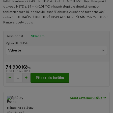
PARD Pantera eX 640 NETD≤14mK - ULTRA CITLIVÝ Díky ultravysoké
citlivosti NETD ≤ 14 mK (0.014℃) výrazně zlepšuje detekci jemných
teplotních rozdílů, poskytuje jasnější obraz a vylepšené rozpoznávání
detailů. ULTRAČISTÝ KRUHOVÝ DISPLAY S ROZLIŠENÍM 2560*2560 Pard
Pantera...
celý popis
Dostupnost
Skladem
Výběr BONUSU
74 900 Kč
/
ks
61 901 Kč
bez DPH
Přidat do košíku
Splátková kalkulačka
Nákup na splátky
Více informací