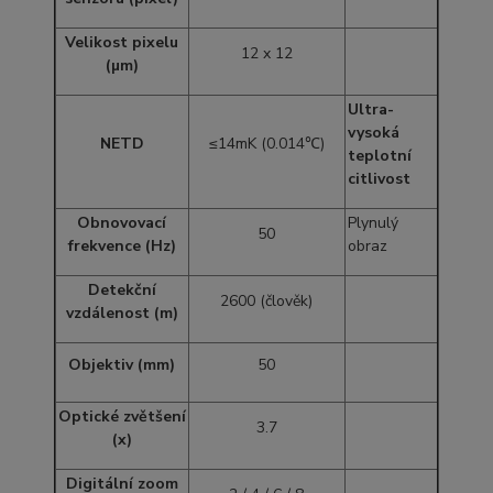
Velikost pixelu
12 x 12
(µm)
Ultra-
vysoká
NETD
≤14mK (0.014℃)
teplotní
citlivost
Obnovovací
Plynulý
50
frekvence (Hz)
obraz
Detekční
2600 (člověk)
vzdálenost (m)
Objektiv (mm)
50
Optické zvětšení
3.7
(x)
Digitální zoom