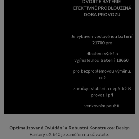
DVOJITÉ BATERIE
EFEKTIVNĚ PRODLOUŽENÁ
DOBA PROVOZU
Je vybaven vestavěnou
baterií
21700
pro
dlouhou výdrž
a
vyjímatelnou
baterií 18650
pro bezproblémovou výměnu,
což
zaručuje stabilní a nepřetržitý
provoz i při
venkovním použití.
Optimalizované Ovládání a Robustní Konstrukce:
Design
Pantery eX 640 je zaměřen na uživatele.