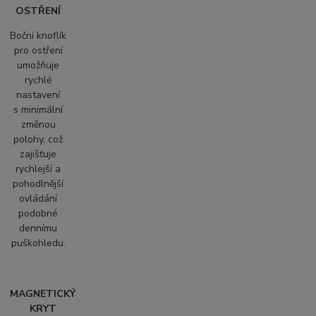
OSTŘENÍ
Boční knoflík
pro ostření
umožňuje
rychlé
nastavení
s minimální
změnou
polohy, což
zajišťuje
rychlejší a
pohodlnější
ovládání
podobné
dennímu
puškohledu.
MAGNETICKÝ
KRYT