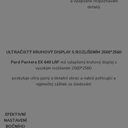
a vylepšené rozpoznávání
detailů.
ULTRAČISTÝ KRUHOVÝ DISPLAY S ROZLIŠENÍM 2560*2560
Pard Pantera EX 640 LRF
má v
ylepšený kruhový displej s
vysokým rozlišením 2560*2560
poskytuje ultra jasný a detailní obraz a nabízí pohlcující a
výjimečný zážitek ze sledování.
EFEKTIVNÍ
NASTAVENÍ
BOČNÍHO