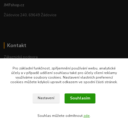
JMFshop.cz
Žádovice 240, 69649 Žádovice
Kontakt
Zákaznická podpora
+420 534 534 863
Pro základní funkčnost, zpříjemnění používání webu, analytické
Po-Pá, 9-18 hod.
účely a v případě udělení souhlasu také pro účely cílení reklamy
využíváme soubory cookies. Nastavení vlastních preferencí
jmfshop@email.cz
cookies můžete kdykoli upravit odkazem ve spodní části stránek.
Souhlasím
Nastavení
Souhlas můžete odmítnout
zde
.
Vytvořeno na
Eshop-rychle.cz