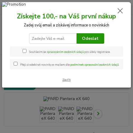
0
ks
+420 534 534 863
CZK
za
0,00 Kč
Po-Pá, 9-18 hod.
Získejte 100,- na Váš první nákup
Zadej svůj email a získávej informace o novinkách
Menu
Odeslat
Hledat
Souhlasím se
zpracováním osobních údajů
pro účely registrace.
Úvod
Termovize
PARD Pantera eX 640
Přeji si odebírat novinky e-mailem dle
podmínek zpracování osobních údajů
.
PARD Pantera eX 640
Zavřít
Doprava ZDARMA