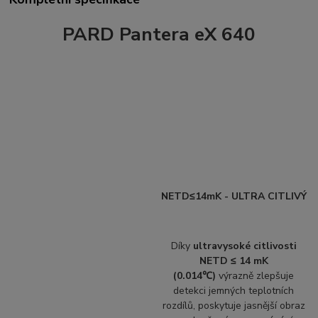
PARD Pantera eX 640
NETD≤14mK -
ULTRA CITLIVÝ
Díky
ultravysoké citlivosti
NETD ≤ 14 mK
(0.014℃)
výrazně zlepšuje
detekci jemných teplotních
rozdílů, poskytuje jasnější obraz