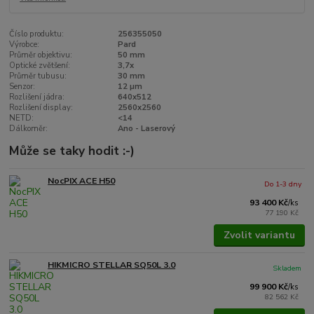
Číslo produktu:
256355050
Výrobce:
Pard
Průměr objektivu:
50 mm
Optické zvětšení:
3,7x
Průměr tubusu:
30 mm
Senzor:
12 µm
Rozlišení jádra:
640x512
Rozlišení display:
2560x2560
NETD:
<14
Dálkoměr:
Ano - Laserový
Může se taky hodit :-)
NocPIX ACE H50
Do 1-3 dny
93 400 Kč
/
ks
77 190 Kč
Zvolit variantu
HIKMICRO STELLAR SQ50L 3.0
Skladem
99 900 Kč
/
ks
82 562 Kč