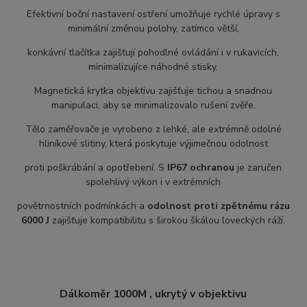
Efektivní boční nastavení ostření umožňuje rychlé úpravy s
minimální změnou polohy, zatímco větší,
konkávní tlačítka zajišťují pohodlné ovládání i v rukavicích,
minimalizujíce náhodné stisky.
Magnetická krytka objektivu zajišťuje tichou a snadnou
manipulaci, aby se minimalizovalo rušení zvěře.
Tělo zaměřovače je vyrobeno z lehké, ale extrémně odolné
hliníkové slitiny, která poskytuje výjimečnou odolnost
proti poškrábání a opotřebení. S
IP67 ochranou
je zaručen
spolehlivý výkon i v extrémních
povětrnostních podmínkách a
odolnost proti zpětnému rázu
6000 J
zajišťuje kompatibilitu s širokou škálou loveckých ráží.
Dálkoměr 1000M
, ukrytý v objektivu