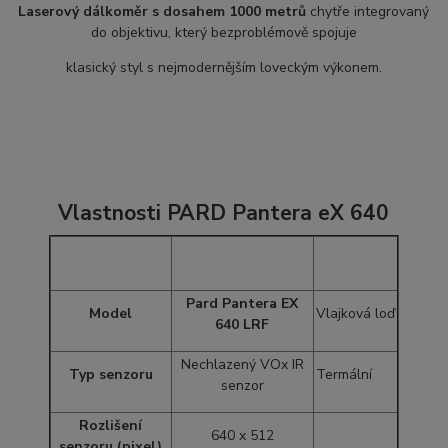
Laserový dálkoměr s dosahem 1000 metrů
chytře integrovaný
do objektivu, který bezproblémově spojuje
klasický styl s nejmodernějším loveckým výkonem.
Vlastnosti PARD Pantera eX 640
Pard Pantera EX
Model
Vlajková loď
640 LRF
Nechlazený VOx IR
Typ senzoru
Termální
senzor
Rozlišení
640 x 512
senzoru (pixel)