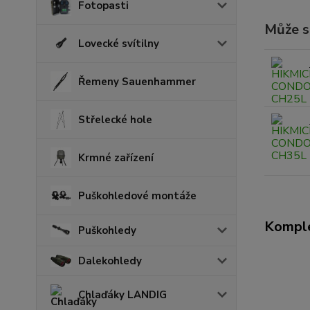
Fotopasti
Může se
Lovecké svítilny
Řemeny Sauenhammer
Střelecké hole
Krmné zařízení
Puškohledové montáže
Komple
Puškohledy
Dalekohledy
Chlaďáky LANDIG