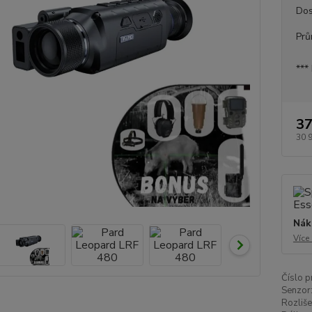
Dos
Prů
***
37
30 
Nák
Více
Číslo p
Senzor
Rozliše