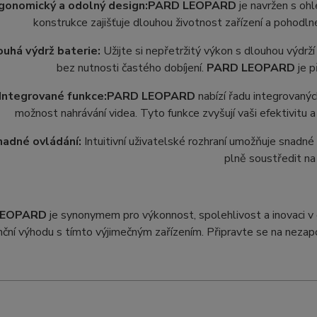
gonomický a odolný design:
PARD LEOPARD
je navržen s oh
konstrukce zajišťuje dlouhou životnost zařízení a pohodlné
ouhá výdrž baterie:
Užijte si nepřetržitý výkon s dlouhou výdrží
bez nutnosti častého dobíjení.
PARD LEOPARD
je p
Integrované funkce:
PARD LEOPARD
nabízí řadu integrovaných
možnost nahrávání videa. Tyto funkce zvyšují vaši efektivitu a f
nadné ovládání:
Intuitivní uživatelské rozhraní umožňuje snadné 
plně soustředit na 
LEOPARD
je synonymem pro výkonnost, spolehlivost a inovaci v o
ční výhodu s tímto výjimečným zařízením. Připravte se na neza