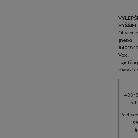
VYLEPŠ
VYŠŠÍM
Obsahuje
(nebo
640*51
Vox
.
zajištění
charakteri
480*3
64
Rozlišen
se
(