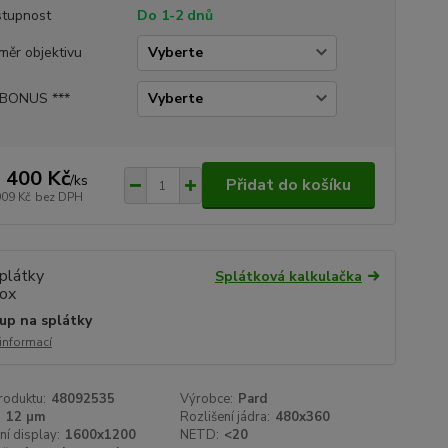
tupnost
Do 1-2 dnů
měr objektivu
 BONUS ***
 400 Kč
/
ks
Přidat do košíku
909 Kč
bez DPH
Splátková kalkulačka
up na splátky
 informací
roduktu:
48092535
Výrobce:
Pard
:
12 µm
Rozlišení jádra:
480x360
ní display:
1600x1200
NETD:
<20