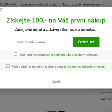
Á ZÁRUKA
Ochrana osobních údajů
Návody, testy, doporučení
Získejte 100,- na Váš první nákup
Nevíte
Hledat
Zadej svůj email a získávej informace o novinkách
+420
Po-Pá,
Odeslat
Termovize
Pard Leopard LRF 480
Souhlasím se
zpracováním osobních údajů
pro účely registrace.
 Leopard LRF 480
Přeji si odebírat novinky e-mailem dle
podmínek zpracování osobních údajů
.
 ZDARMA
Pard L
LEOPAR
Zavřít
LEOPAR
schopno
bezpeč