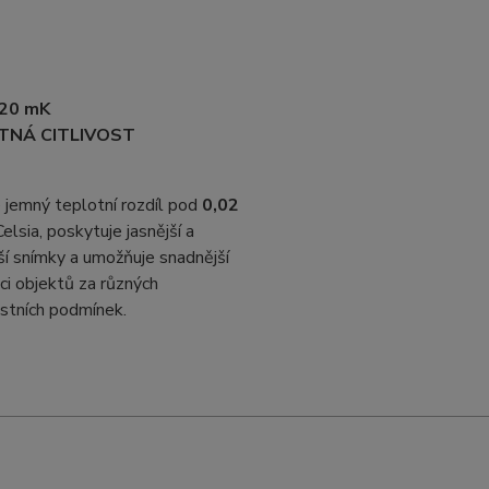
20 mK
TNÁ CITLIVOST
 jemný teplotní rozdíl pod
0,02
Celsia, poskytuje jasnější a
ší snímky a umožňuje snadnější
aci objektů za různých
stních podmínek.