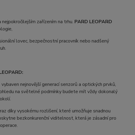
a nejpokročilejším zařízením na trhu.
PARD LEOPARD
ologie,
fesionální lovec, bezpečnostní pracovník nebo nadšený
uh.
D LEOPARD:
 vybaven nejnovější generací senzorů a optických prvků,
ez ohledu na světelné podmínky budete mít vždy dokonalý
okolí.
obraz díky vysokému rozlišení, které umožňuje snadnou
kytne bezkonkurenční viditelnost, která je zásadní pro
operace.