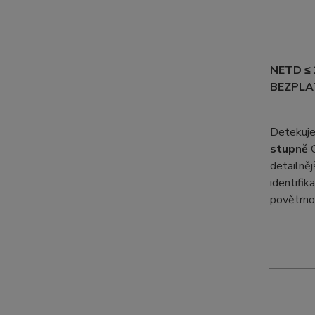
NETD ≤
BEZPLA
Detekuje
stupně
detailněj
identifik
povětrno