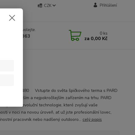
Přihlášení
CZK
 si rady? Zavolejte.
0
ks
 534 534 863
za
0,00 Kč
 9-18 hod.
eopard LRF 480 Vstupte do světa špičkového terma s PARD
D, nejnovějším a nejpokročilejším zařízením na trhu. PARD
D přináší revoluční technologie, které zvyšují vaše
sti v noci na novou úroveň, ať už jste profesionální lovec,
nostní pracovník nebo nadšený outdooro...
celý popis