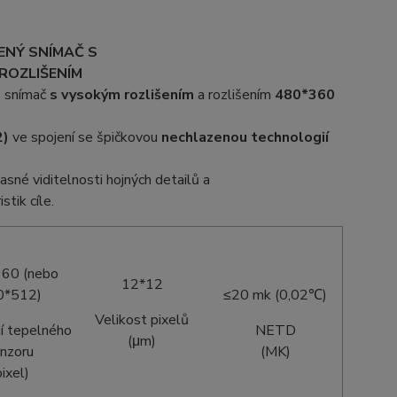
ENÝ SNÍMAČ S
 ROZLIŠENÍM
 snímač
s vysokým rozlišením
a rozlišením
480*360
2)
ve spojení se špičkovou
nechlazenou technologií
 jasné viditelnosti hojných detailů a
stik cíle.
60 (nebo
12*12
0*512)
≤20 mk (0,02℃)
Velikost pixelů
í tepelného
NETD
(μm)
nzoru
(MK)
pixel)