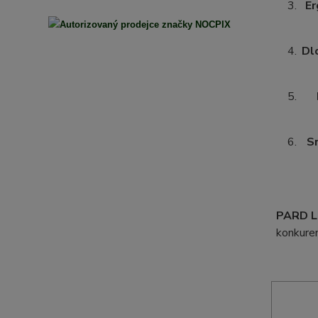
Er
Dl
S
PARD 
konkuren