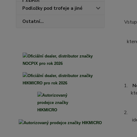
Podložky pod trofeje a jiné
Ostatní...
Vstup
kter
N
kt
id