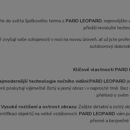
te do světa špičkového terma s
PARD LEOPARD
, nejnovějším 
přináší revoluční techn
é zvyšují vaše schopnosti v noci na novou úroveň, ať už jste pro
outdoorový dobrodr
Klíčové vlastnosti PAR
ejmodernější technologie nočního vidění:
PARD LEOPARD
je
eré poskytují výjimečně čistý a jasný obraz i v naprosté tmě. B
přehled o svém 
Vysoké rozlišení a ostrost obrazu:
Zažijte detailní a ostrý 
entifikaci objektů na velké vzdálenosti.
PARD LEOPARD
vám pos
přesné a bezpečné 