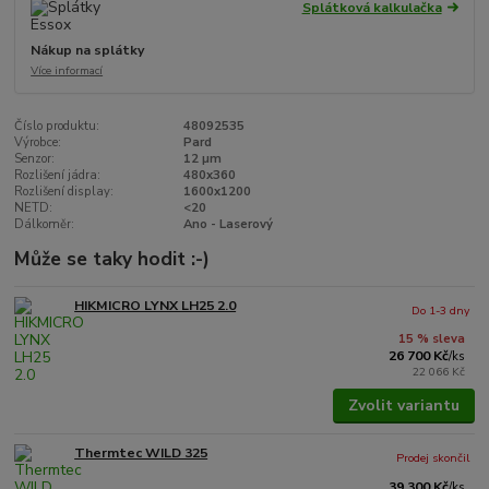
Splátková kalkulačka
Nákup na splátky
Více informací
Číslo produktu:
48092535
Výrobce:
Pard
Senzor:
12 µm
Rozlišení jádra:
480x360
Rozlišení display:
1600x1200
NETD:
<20
Dálkoměr:
Ano - Laserový
Může se taky hodit :-)
HIKMICRO LYNX LH25 2.0
Do 1-3 dny
15 % sleva
26 700 Kč
/
ks
22 066 Kč
Zvolit variantu
Thermtec WILD 325
Prodej skončil
39 300 Kč
/
ks