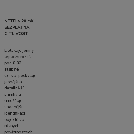
NETD ≤
20 mK
BEZPLATNÁ
CITLIVOST
Detekuje jemný
teplotní rozdíl
pod
0,02
stupně
Celsia, poskytuje
jasnější a
detailnější
snímky a
umožňuje
snadnější
identifikaci
objektů za
různých
povětrnostních