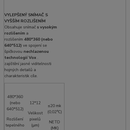
VYLEPŠENÝ SNÍMAČ S
VYŠŠÍM ROZLIŠENÍM
Obsahuje snímač
s vysokým
rozlišením
a
rozlišením
480*360 (nebo
640*512)
ve spojení se
špičkovou
nechlazenou
technologií Vox
.
zajištění jasné viditelnosti
hojných detailů a
charakteristik cíle.
480*360
(nebo
12*12
≤20 mk
640*512)
(0,02℃)
Velikost
Rozlišení
pixelů
NETD
tepelného
(μm)
(MK)