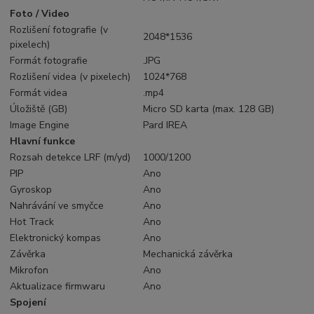
Foto / Video
Rozlišení fotografie (v
2048*1536
pixelech)
Formát fotografie
.JPG
Rozlišení videa (v pixelech)
1024*768
Formát videa
.mp4
Úložiště (GB)
Micro SD karta (max. 128 GB)
Image Engine
Pard IREA
Hlavní funkce
Rozsah detekce LRF (m/yd)
1000/1200
PIP
Ano
Gyroskop
Ano
Nahrávání ve smyčce
Ano
Hot Track
Ano
Elektronický kompas
Ano
Závěrka
Mechanická závěrka
Mikrofon
Ano
Aktualizace firmwaru
Ano
Spojení