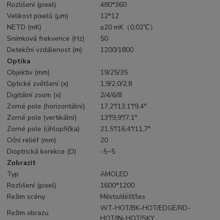
Rozlišení (pixel)
480*360
Velikost pixelů (µm)
12*12
NETD (mK)
≤20 mK（0,02℃）
Snímková frekvence (Hz)
50
Detekční vzdálenost (m)
1200/1800
Optika
Objektiv (mm)
19/25/35
Optické zvětšení (x)
1,9/2,0/2,8
Digitální zoom (x)
2/4/6/8
Zorné pole (horizontální)
17,2°/13,1°/9,4°
Zorné pole (vertikální)
13°/9,9°/7,1°
Zorné pole (úhlopříčka)
21,5°/16,4°/11,7°
Oční reliéf (mm)
20
Dioptrická korekce (D)
-5~5
Zobrazit
Typ
AMOLED
Rozlišení (pixel)
1600*1200
Režim scény
Město/déšť/les
WT-HOT/BK-HOT/EDGE/RD-
Režim obrazu
HOT/IN-HOT/SKY