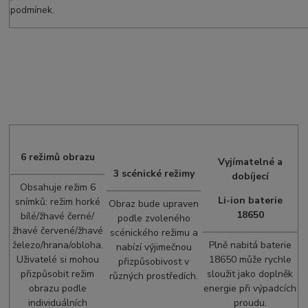
podmínek.
6 režimů obrazu
Vyjímatelné a
3 scénické režimy
dobíjecí
Obsahuje režim 6
Li-ion baterie
snímků: režim horké
Obraz bude upraven
18650
bílé/žhavé černé/
podle zvoleného
žhavé červené/žhavé
scénického režimu a
železo/hrana/obloha.
Plně nabitá baterie
nabízí výjimečnou
Uživatelé si mohou
18650 může rychle
přizpůsobivost v
přizpůsobit režim
sloužit jako doplněk
různých prostředích.
obrazu podle
energie při výpadcích
individuálních
proudu.