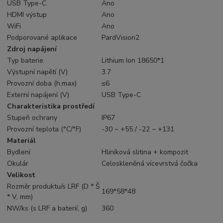
USB Type-C
Ano
HDMI výstup
Ano
WiFi
Ano
Podporované aplikace
PardVision2
Zdroj napájení
Typ baterie
Lithium Ion 18650*1
Výstupní napětí (V)
3.7
Provozní doba (h,max)
≤6
Externí napájení (V)
USB Type-C
Charakteristika prostředí
Stupeň ochrany
IP67
Provozní teplota (°C/°F)
-30 ~ +55 / -22 ~ +131
Materiál
Bydlení
Hliníková slitina + kompozit
Okulár
Celoskleněná vícevrstvá čočka
Velikost
Rozměr produktu/s LRF (D * Š
169*58*48
* V, mm)
NW/ks (s LRF a baterií, g)
360