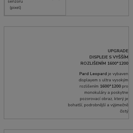
senzoru
(pixel)
UPGRADE
DISPLEJE S VYŠŠÍM
ROZLIŠENÍM 1600*1200
Pard Leopard
je vybaven
displayem s ultra vysokým
rozlišením
1600*1200
pro
monokuláry a poskytne
pozorovací obraz, který je
bohatší, podrobnější a výjimečně
čistý