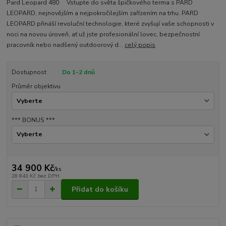
Pard Leopard 480 Vstupte do světa špičkového terma s PARD
LEOPARD, nejnovějším a nejpokročilejším zařízením na trhu. PARD
LEOPARD přináší revoluční technologie, které zvyšují vaše schopnosti v
noci na novou úroveň, ať už jste profesionální lovec, bezpečnostní
pracovník nebo nadšený outdoorový d...
celý popis
Dostupnost
Do 1-2 dnů
Průměr objektivu
*** BONUS ***
34 900 Kč
/
ks
28 843 Kč
bez DPH
Přidat do košíku