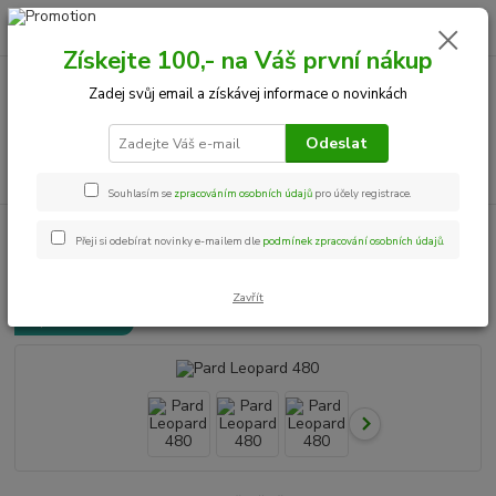
0
ks
+420 534 534 863
CZK
za
0,00 Kč
Po-Pá, 9-18 hod.
Získejte 100,- na Váš první nákup
Zadej svůj email a získávej informace o novinkách
Menu
Odeslat
Hledat
Souhlasím se
zpracováním osobních údajů
pro účely registrace.
Úvod
Termovize
Pard Leopard 480
Přeji si odebírat novinky e-mailem dle
podmínek zpracování osobních údajů
.
Pard Leopard 480
Zavřít
Doprava ZDARMA