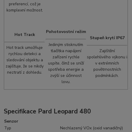
preferencí, což je
komplexní možnost.
Pohotovostní režim
Hot Track
Stupeň krytí IP67
Jediným stisknutím
Hot track umožňuje
tlačítka napájení
Zajištění
rychlou detekci a
zařízení rychle
spolehlivého výkonu i
sledování objektu a
uspíte, čímž se sníží
v extrémních
zajišťuje, že se nikdy
spotřeba energie a
povětrnostních
neztratí z dohledu.
zvýší se účinnost
podmínkách.
lovu.
Specifikace Pard Leopard 480
Senzor
Typ
Nechlazený VOx (oxid vanadičný)