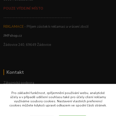
POUZE VÝDEJNÍ MÍSTO
--------------------------------------------
REKLAMACE
- Příjem zásilek k reklamaci a vrácení zboží
JMFshop.cz
Žádovice 240, 69649 Žádovice
Kontakt
Zákaznická podpora
+420 534 534 863
Pro základní funkčnost, zpříjemnění používání webu, analytické
Po-Pá, 9-18 hod.
účely a v případě udělení souhlasu také pro účely cílení reklamy
využíváme soubory cookies. Nastavení vlastních preferencí
jmfshop@email.cz
cookies můžete kdykoli upravit odkazem ve spodní části stránek.