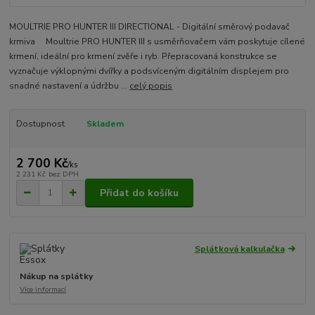
MOULTRIE PRO HUNTER III DIRECTIONAL - Digitální směrový podavač
krmiva Moultrie PRO HUNTER III s usměrňovačem vám poskytuje cílené
krmení, ideální pro krmení zvěře i ryb. Přepracovaná konstrukce se
vyznačuje výklopnými dvířky a podsvíceným digitálním displejem pro
snadné nastavení a údržbu ...
celý popis
Dostupnost
Skladem
2 700 Kč
/
ks
2 231 Kč
bez DPH
Přidat do košíku
Splátková kalkulačka
Nákup na splátky
Více informací