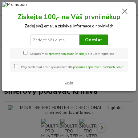
0
ks
+420 534 534 863
CZK
za
0,00 Kč
Po-Pá, 9-18 hod.
Získejte 100,- na Váš první nákup
Menu
Zadej svůj email a získávej informace o novinkách
Hledat
Odeslat
Úvod
Krmné zařízení
MOULTRIE PRO HUNTER III DIRECTIONAL -
Souhlasím se
zpracováním osobních údajů
pro účely registrace.
Digitální směrový podavač krmiva
Přeji si odebírat novinky e-mailem dle
podmínek zpracování osobních údajů
.
MOULTRIE PRO HUNTER III
DIRECTIONAL - Digitální
Zavřít
směrový podavač krmiva