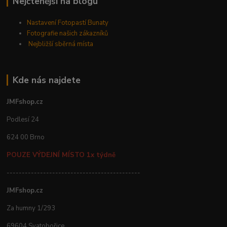
Nejčtenější na blogu
Nastavení Fotopastí Bunaty
Fotografie našich zákazníků
Nejbližší sběrná místa
Kde nás najdete
JMFshop.cz
Podlesí 24
624 00 Brno
POUZE VÝDEJNÍ MÍSTO 1x týdně
--------------------------------------------
JMFshop.cz
Za humny 1/293
69604 Svatobořice