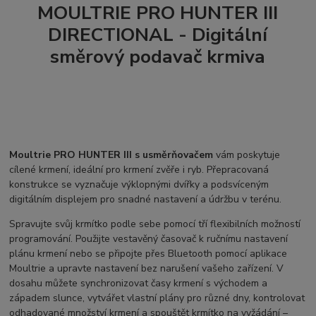
MOULTRIE PRO HUNTER III
DIRECTIONAL - Digitální
směrový podavač krmiva
Moultrie
PRO HUNTER III s usměrňovačem
vám poskytuje
cílené krmení, ideální pro krmení zvěře i ryb. Přepracovaná
konstrukce se vyznačuje výklopnými dvířky a podsvíceným
digitálním displejem pro snadné nastavení a údržbu v terénu.
Spravujte svůj krmítko podle sebe pomocí tří flexibilních možností
programování. Použijte vestavěný časovač k ručnímu nastavení
plánu krmení nebo se připojte přes Bluetooth pomocí aplikace
Moultrie a upravte nastavení bez narušení vašeho zařízení. V
dosahu můžete synchronizovat časy krmení s východem a
západem slunce, vytvářet vlastní plány pro různé dny, kontrolovat
odhadované množství krmení a spouštět krmítko na vyžádání –