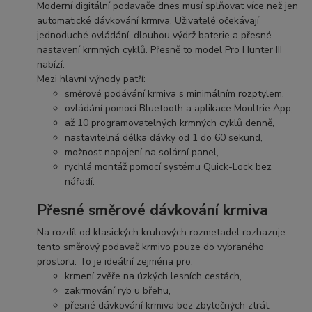
Moderní digitální podavače dnes musí splňovat více než jen
automatické dávkování krmiva. Uživatelé očekávají
jednoduché ovládání, dlouhou výdrž baterie a přesné
nastavení krmných cyklů. Přesně to model Pro Hunter III
nabízí.
Mezi hlavní výhody patří:
směrové podávání krmiva s minimálním rozptylem,
ovládání pomocí Bluetooth a aplikace Moultrie App,
až 10 programovatelných krmných cyklů denně,
nastavitelná délka dávky od 1 do 60 sekund,
možnost napojení na solární panel,
rychlá montáž pomocí systému Quick-Lock bez
nářadí.
Přesné směrové dávkování krmiva
Na rozdíl od klasických kruhových rozmetadel rozhazuje
tento směrový podavač krmivo pouze do vybraného
prostoru. To je ideální zejména pro:
krmení zvěře na úzkých lesních cestách,
zakrmování ryb u břehu,
přesné dávkování krmiva bez zbytečných ztrát,