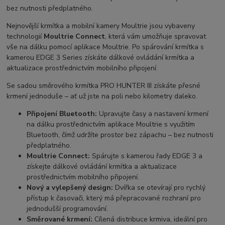
bez nutnosti předplatného.
Nejnovější krmítka a mobilní kamery Moultrie jsou vybaveny
technologií
Moultrie Connect
, která vám umožňuje spravovat
vše na dálku pomocí aplikace Moultrie. Po spárování krmítka s
kamerou EDGE 3 Series získáte dálkové ovládání krmítka a
aktualizace prostřednictvím mobilního připojení.
Se sadou směrového krmítka PRO HUNTER III získáte přesné
krmení jednoduše – ať už jste na poli nebo kilometry daleko.
Připojení Bluetooth:
Upravujte časy a nastavení krmení
na dálku prostřednictvím aplikace Moultrie s využitím
Bluetooth, čímž udržíte prostor bez zápachu – bez nutnosti
předplatného.
Moultrie Connect:
Spárujte s kamerou řady EDGE 3 a
získejte dálkové ovládání krmítka a aktualizace
prostřednictvím mobilního připojení.
Nový a vylepšený design:
Dvířka se otevírají pro rychlý
přístup k časovači, který má přepracované rozhraní pro
jednodušší programování.
Směrované krmení:
Cílená distribuce krmiva, ideální pro