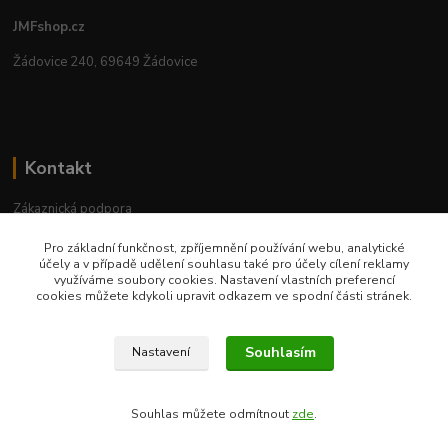
JMFshop.cz
Žádovice 240, 69649 Žádovice
Kontakt
Zákaznická podpora
+420 534 534 863
Pro základní funkčnost, zpříjemnění používání webu, analytické
Po-Pá, 9-18 hod.
účely a v případě udělení souhlasu také pro účely cílení reklamy
využíváme soubory cookies. Nastavení vlastních preferencí
jmfshop@email.cz
cookies můžete kdykoli upravit odkazem ve spodní části stránek.
Souhlasím
Nastavení
Souhlas můžete odmítnout
zde
.
Vytvořeno na
Eshop-rychle.cz