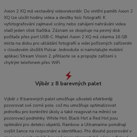
Axion 2 XQ má vestavěný videorekordér. Do vnitřní paměti Axion 2
XQ lze uložit hodiny videa a desítky tisíc fotografií. K
vyfotografování zajímavé scény nebo zahájení nahrávání videa
stačí jeden stisk tlačítka. Záznam se zkopíruje na pevný disk
počítače přes port USB-C. Majitel Axion 2 XQ má zdarma 16 GB
místa na disku pro ukládání fotografií a videí pořízených zařízením
v cloudovém úložišti Pulsar. Jednoduše si nainstalujte mobilní
aplikaci Stream Vision 2, přihlaste se a propojte zařízení s
chytrým telefonem přes WiFi.
Výběr z 8 barevných palet
Výběr z 8 barevných palet umožňuje uživateli efektivněji
pozorovat své zorné pole, což mu umožňuje optimalizovat
jednotku pro konkrétní úkoly a také reagovat na měnící se
pozorovací podmínky. White Hot, Black Hot a Red Hot jsou
optimální pro detekci objektů, Rainbow a Ultramarine pomáhají
zvýšit šance na rozpoznání a identifikaci. Pro dlouhé pozorování v