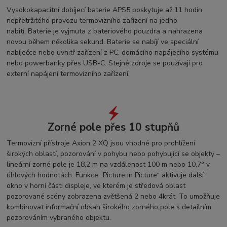
Vysokokapacitní dobíjecí baterie APS5 poskytuje až 11 hodin
nepřetržitého provozu termovizního zařízení na jedno
nabití. Baterie je vyjmuta z bateriového pouzdra a nahrazena
novou během několika sekund. Baterie se nabíjí ve speciální
nabíječce nebo uvnitř zařízení z PC, domácího napájecího systému
nebo powerbanky přes USB-C. Stejné zdroje se používají pro
externí napájení termovizního zařízení.
Zorné pole přes 10 stupňů
Termovizní přístroje Axion 2 XQ jsou vhodné pro prohlížení
širokých oblastí, pozorování v pohybu nebo pohybující se objekty –
lineární zorné pole je 18,2 m na vzdálenost 100 m nebo 10,7° v
úhlových hodnotách. Funkce „Picture in Picture“ aktivuje další
okno v horní části displeje, ve kterém je středová oblast
pozorované scény zobrazena zvětšená 2 nebo 4krát. To umožňuje
kombinovat informační obsah širokého zorného pole s detailním
pozorováním vybraného objektu.