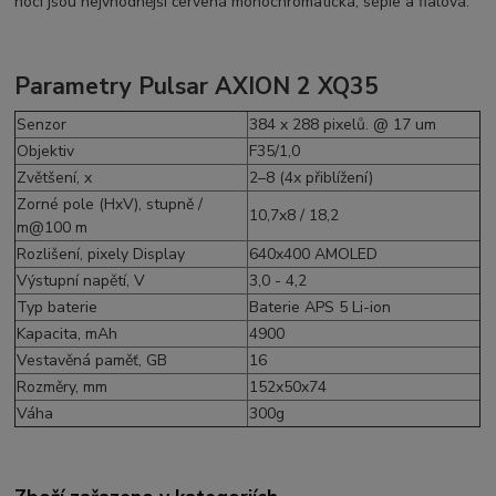
noci jsou nejvhodnější červená monochromatická, sépie a fialová.
Parametry Pulsar AXION 2 XQ35
Senzor
384 x 288 pixelů. @ 17 um
Objektiv
F35/1,0
Zvětšení, x
2–8 (4x přiblížení)
Zorné pole (HxV), stupně /
10,7x8 / 18,2
m@100 m
Rozlišení, pixely Display
640x400 AMOLED
Výstupní napětí, V
3,0 - 4,2
Typ baterie
Baterie APS 5 Li-ion
Kapacita, mAh
4900
Vestavěná paměť, GB
16
Rozměry, mm
152x50x74
Váha
300g