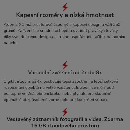
Kapesní rozměry a nízká hmotnost
Axion 2 XQ má prostorově úsporný a kapesní design a váží 350
gramů. Zařízení lze snadno uchopit a ovládat praváky i leváky
díky symetrickému designu a in-line uspořádání tlačítek na horním
panelu.
Variabilní zvětšení od 2x do 8x
Digitální zoom, až 4x, poskytuje lepší zaostření a lepší celkové
rozpoznání objektů na velké vzdálenosti. Zoom se mění buď
postupně ve 2násobném kroku, nebo plynule pro skutečně
optimální, přizpůsobené zorné pole pro konkrétní situaci.
Vestavěný záznamník fotografií a videa. Zdarma
16 GB cloudového prostoru