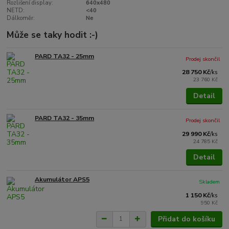
Rozlišení display:
640x480
NETD:
<40
Dálkoměr:
Ne
Může se taky hodit :-)
PARD TA32 - 25mm
Prodej skončil
28 750 Kč
/
ks
23 760 Kč
Detail
PARD TA32 - 35mm
Prodej skončil
29 990 Kč
/
ks
24 785 Kč
Detail
Akumulátor APS5
Skladem
1 150 Kč
/
ks
950 Kč
Přidat do košíku