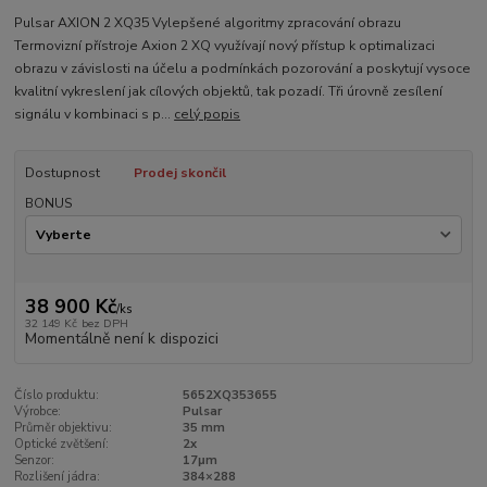
Pulsar AXION 2 XQ35 Vylepšené algoritmy zpracování obrazu
Termovizní přístroje Axion 2 XQ využívají nový přístup k optimalizaci
obrazu v závislosti na účelu a podmínkách pozorování a poskytují vysoce
kvalitní vykreslení jak cílových objektů, tak pozadí. Tři úrovně zesílení
signálu v kombinaci s p...
celý popis
Dostupnost
Prodej skončil
BONUS
38 900 Kč
/
ks
32 149 Kč
bez DPH
Momentálně není k dispozici
Číslo produktu:
5652XQ353655
Výrobce:
Pulsar
Průměr objektivu:
35 mm
Optické zvětšení:
2x
Senzor:
17μm
Rozlišení jádra:
384×288