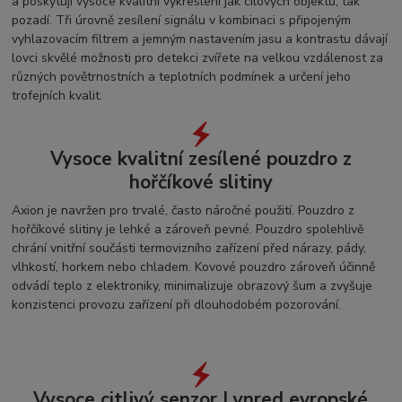
a poskytují vysoce kvalitní vykreslení jak cílových objektů, tak
pozadí. Tři úrovně zesílení signálu v kombinaci s připojeným
vyhlazovacím filtrem a jemným nastavením jasu a kontrastu dávají
lovci skvělé možnosti pro detekci zvířete na velkou vzdálenost za
různých povětrnostních a teplotních podmínek a určení jeho
trofejních kvalit.
Vysoce kvalitní zesílené pouzdro z
hořčíkové slitiny
Axion je navržen pro trvalé, často náročné použití. Pouzdro z
hořčíkové slitiny je lehké a zároveň pevné. Pouzdro spolehlivě
chrání vnitřní součásti termovizního zařízení před nárazy, pády,
vlhkostí, horkem nebo chladem. Kovové pouzdro zároveň účinně
odvádí teplo z elektroniky, minimalizuje obrazový šum a zvyšuje
konzistenci provozu zařízení při dlouhodobém pozorování.
Vysoce citlivý senzor Lynred evropské