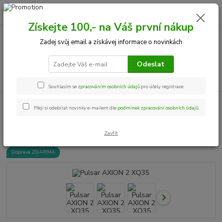
0
ks
+420 534 534 863
CZK
za
0,00 Kč
Po-Pá, 9-18 hod.
Získejte 100,- na Váš první nákup
Zadej svůj email a získávej informace o novinkách
Menu
Odeslat
Hledat
Souhlasím se
zpracováním osobních údajů
pro účely registrace.
Úvod
Termovize
Termovize - které se již NEPRODÁVAJÍ
Pulsar AXION
Přeji si odebírat novinky e-mailem dle
podmínek zpracování osobních údajů
.
2 XQ35
Pulsar AXION 2 XQ35
Zavřít
Doprava ZDARMA