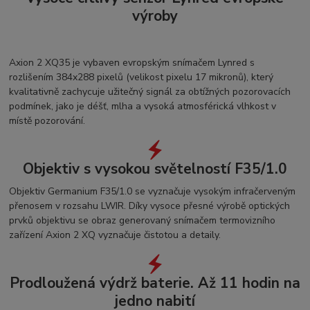
výroby
Axion 2 XQ35 je vybaven evropským snímačem Lynred s
rozlišením 384x288 pixelů (velikost pixelu 17 mikronů), který
kvalitativně zachycuje užitečný signál za obtížných pozorovacích
podmínek, jako je déšť, mlha a vysoká atmosférická vlhkost v
místě pozorování.
Objektiv s vysokou světelností F35/1.0
Objektiv Germanium F35/1.0 se vyznačuje vysokým infračerveným
přenosem v rozsahu LWIR. Díky vysoce přesné výrobě optických
prvků objektivu se obraz generovaný snímačem termovizního
zařízení Axion 2 XQ vyznačuje čistotou a detaily.
Prodloužená výdrž baterie. Až 11 hodin na
jedno nabití