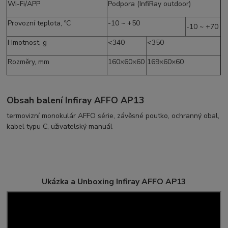
Wi-Fi/APP
Podpora (InfiRay outdoor)
Provozní teplota, ºC
-10 ~ +50
-10 ~ +70
Hmotnost, g
<340
<350
Rozměry, mm
160×60×60
169×60×60
Obsah balení Infiray AFFO AP13
termovizní monokulár AFFO série, závěsné poutko, ochranný obal,
kabel typu C, uživatelský manuál
Ukázka a Unboxing
Infiray AFFO AP13