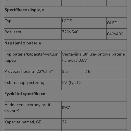
Specifikace displeje
Typ
LCOS
OLED
Rozlišení
720×540
640x400
Napájení z baterie
Typ baterie/kapacita/výstupní
Vestavěná lithium-iontová baterie
napětí
/ 3,6Ah / 3,6V
Provozní hodina (22°C), h*
9.5
7.5
Externí napájecí zdroj
5V (typ C)
Fyzikální specifikace
Hodnocení ochrany proti
IP67
vniknutí
Kapacita paměti, GB
32