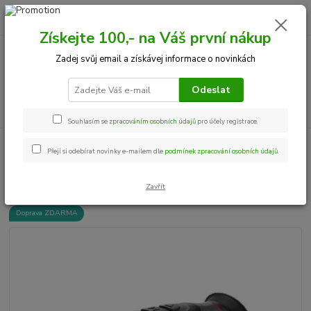
0
ks
+420 534 534 863
CZK
za
0,00 Kč
Po-Pá, 9-18 hod.
Získejte 100,- na Váš první nákup
Zadej svůj email a získávej informace o novinkách
Menu
Odeslat
Hledat
Souhlasím se
zpracováním osobních údajů
pro účely registrace.
Úvod
Termovize
Termovize - které se již NEPRODÁVAJÍ
Infiray AFFO
Přeji si odebírat novinky e-mailem dle
podmínek zpracování osobních údajů
.
AP13
Infiray AFFO AP13
Zavřít
Doprava ZDARMA