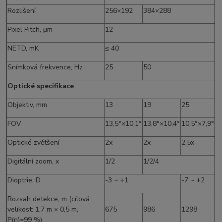
Rozlišení
256×192
384×288
Pixel Pitch, μm
12
NETD, mK
≤ 40
Snímková frekvence, Hz
25
50
Optické specifikace
Objektiv, mm
13
19
25
FOV
13,5°×10,1°
13,8°×10,4°
10,5°×7,9°
Optické zvětšení
2x
2x
2,5x
Digitální zoom, x
1/2
1/2/4
Dioptrie, D
-3 ~ +1
-7 ~ +2
Rozsah detekce, m (cílová
velikost: 1,7 m × 0,5 m,
675
986
1298
P(n)=99 %)