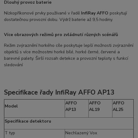
Dlouhý provoz baterie
Nízkopříkonové prvky používané v řadě
InfiRay AFFO
poskytují
dostatečnou provozní dobu. Výdrž baterie až 9,5 hodiny.
Více obrazových režimů pro zvládnutí různých scénářů
Režim zvýraznění horkého cíle poskytuje lepší možnosti zvýraznění
objektů s více možnostmi horké bílé, horké černé, červené a
barevné palety. Širší rozsah detekce a provozní teploty s funkcí
sledování
Specifikace řady InfiRay AFFO AP13
AFFO
AFFO
AFFO
Model
AP13
AL19
AL25
Specifikace detektoru
T typ
Nechlazený Vox