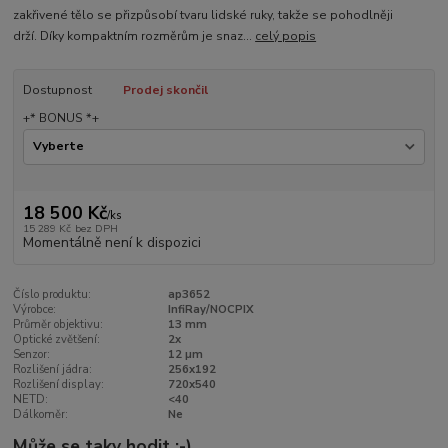
zakřivené tělo se přizpůsobí tvaru lidské ruky, takže se pohodlněji
drží. Díky kompaktním rozměrům je snaz...
celý popis
Dostupnost
Prodej skončil
+* BONUS *+
18 500 Kč
/
ks
15 289 Kč
bez DPH
Momentálně není k dispozici
Číslo produktu:
ap3652
Výrobce:
InfiRay/NOCPIX
Průměr objektivu:
13 mm
Optické zvětšení:
2x
Senzor:
12 µm
Rozlišení jádra:
256x192
Rozlišení display:
720x540
NETD:
<40
Dálkoměr:
Ne
Může se taky hodit :-)