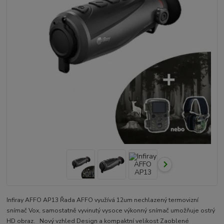
Infiray AFFO AP13 Řada AFFO využívá 12um nechlazený termovizní
snímač Vox, samostatně vyvinutý vysoce výkonný snímač umožňuje ostrý
HD obraz. Nový vzhled Design a kompaktní velikost Zaoblené