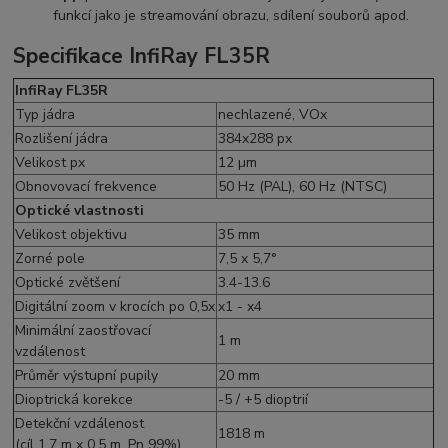
funkcí jako je streamování obrazu, sdílení souborů apod.
Specifikace
InfiRay FL35R
InfiRay FL35R
Typ jádra
nechlazené, VOx
Rozlišení jádra
384x288 px
Velikost px
12 µm
Obnovovací frekvence
50 Hz (PAL), 60 Hz (NTSC)
Optické vlastnosti
Velikost objektivu
35 mm
Zorné pole
7,5 x 5,7°
Optické zvětšení
3.4-13.6
Digitální zoom v krocích po 0,5x
x1 - x4
Minimální zaostřovací
1 m
vzdálenost
Průměr výstupní pupily
20 mm
Dioptrická korekce
-5 / +5 dioptrií
Detekční vzdálenost
1818 m
(cíl 1,7 m x 0,5 m, Pn 99%)