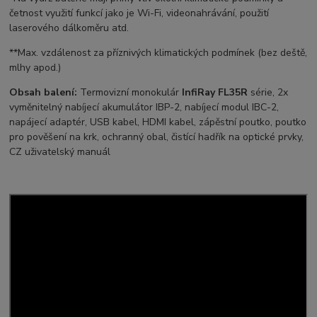
četnost využití funkcí jako je Wi-Fi, videonahrávání, použití
laserového dálkoměru atd.
**Max. vzdálenost za příznivých klimatických podmínek (bez deště,
mlhy apod.)
Obsah balení:
Termovizní monokulár
InfiRay FL35R
série, 2x
vyměnitelný nabíjecí akumulátor IBP-2, nabíjecí modul IBC-2,
napájecí adaptér, USB kabel, HDMI kabel, zápěstní poutko, poutko
pro pověšení na krk, ochranný obal, čistící hadřík na optické prvky,
CZ uživatelský manuál