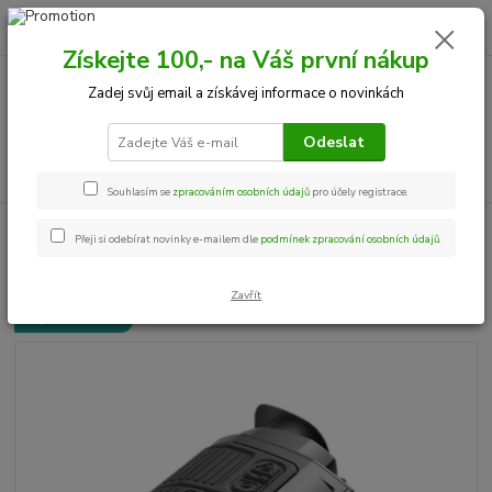
0
ks
+420 534 534 863
CZK
za
0,00 Kč
Po-Pá, 9-18 hod.
Získejte 100,- na Váš první nákup
Zadej svůj email a získávej informace o novinkách
Menu
Odeslat
Hledat
Souhlasím se
zpracováním osobních údajů
pro účely registrace.
Úvod
Termovize
Termovize - které se již NEPRODÁVAJÍ
InfiRay FL35R
Přeji si odebírat novinky e-mailem dle
podmínek zpracování osobních údajů
.
InfiRay FL35R
Zavřít
Doprava ZDARMA