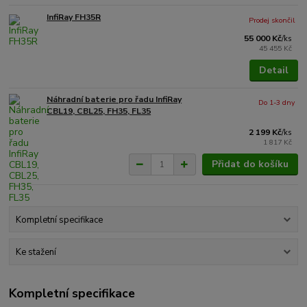
InfiRay FH35R
Prodej skončil
55 000 Kč
/
ks
45 455 Kč
Detail
Náhradní baterie pro řadu InfiRay
Do 1-3 dny
CBL19, CBL25, FH35, FL35
2 199 Kč
/
ks
1 817 Kč
Přidat do košíku
Kompletní specifikace
Ke stažení
Kompletní specifikace