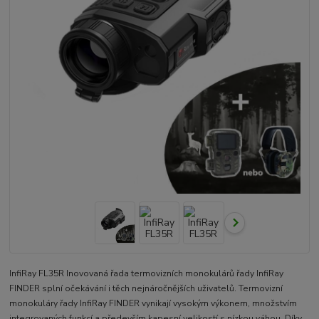
InfiRay FL35R Inovovaná řada termovizních monokulárů řady InfiRay
FINDER splní očekávání i těch nejnáročnějších uživatelů. Termovizní
monokuláry řady InfiRay FINDER vynikají vysokým výkonem, množstvím
integrovaných funkcí a především kapesní velikostí s nízkou váhou. Díky