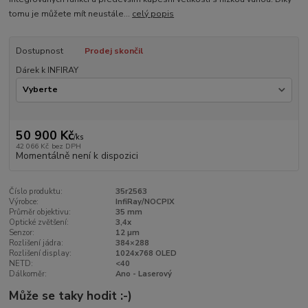
tomu je můžete mít neustále...
celý popis
Dostupnost
Prodej skončil
Dárek k INFIRAY
50 900 Kč
/
ks
42 066 Kč
bez DPH
Momentálně není k dispozici
Číslo produktu:
35r2563
Výrobce:
InfiRay/NOCPIX
Průměr objektivu:
35 mm
Optické zvětšení:
3,4x
Senzor:
12 µm
Rozlišení jádra:
384×288
Rozlišení display:
1024x768 OLED
NETD:
<40
Dálkoměr:
Ano - Laserový
Může se taky hodit :-)