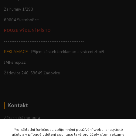
Za humny 1/293
69604 Svatobořice
POUZE VÝDEJNÍ MÍSTO
--------------------------------------------
REKLAMACE
- Příjem zásilek k reklamaci a vrácení zboží
JMFshop.cz
Žádovice 240, 69649 Žádovice
Kontakt
Zákaznická podpora
+420 534 534 863
Pro základní funkčnost, zpříjemnění používání webu, analytické
Po-Pá, 9-18 hod.
účely a v případě udělení souhlasu také pro účely cílení reklamy