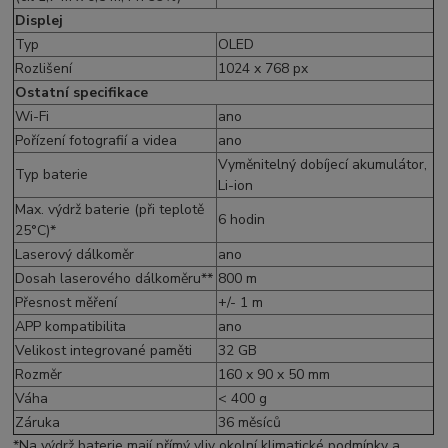
Displej
Typ
OLED
Rozlišení
1024 x 768 px
Ostatní specifikace
Wi-Fi
ano
Pořízení fotografií a videa
ano
Vyměnitelný dobíjecí akumulátor,
Typ baterie
Li-ion
Max. výdrž baterie (při teplotě
6 hodin
25°C)*
Laserový dálkoměr
ano
Dosah laserového dálkoměru**
800 m
Přesnost měření
+/- 1 m
APP kompatibilita
ano
Velikost integrované paměti
32 GB
Rozměr
160 x 90 x 50 mm
Váha
< 400 g
Záruka
36 měsíců
*Na výdrž baterie mají přímý vliv okolní klimatické podmínky a