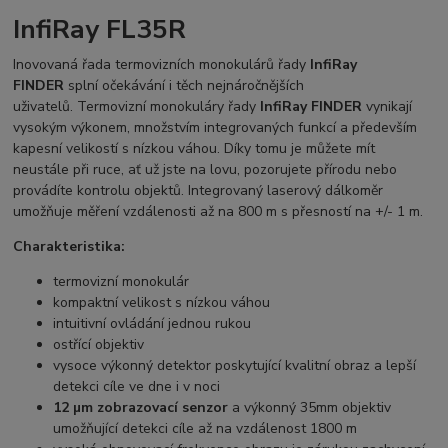
InfiRay FL35R
Inovovaná řada termovizních monokulárů řady
InfiRay
FINDER
splní očekávání i těch nejnáročnějších
uživatelů. Termovizní monokuláry řady
InfiRay FINDER
vynikají
vysokým výkonem, množstvím integrovaných funkcí a především
kapesní velikostí s nízkou váhou. Díky tomu je můžete mít
neustále při ruce, ať už jste na lovu, pozorujete přírodu nebo
provádíte kontrolu objektů. Integrovaný laserový dálkoměr
umožňuje měření vzdálenosti až na 800 m s přesností na +/- 1 m.
Charakteristika:
termovizní monokulár
kompaktní velikost s nízkou váhou
intuitivní ovládání jednou rukou
ostřící objektiv
vysoce výkonný detektor poskytující kvalitní obraz a lepší
detekci cíle ve dne i v noci
12 µm zobrazovací senzor
a výkonný 35mm objektiv
umožňující detekci cíle až na vzdálenost 1800 m