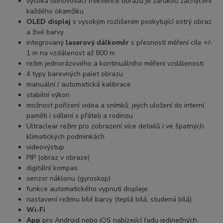
vysoká obnovovací frekvence obrazu je zárukou zachycení
každého okamžiku
OLED displej
s vysokým rozlišením poskytující ostrý obraz
a živé barvy
integrovaný
laserový dálkoměr
s přesností měření cíle +/-
1 m na vzdálenost až 800 m
režim jednorázového a kontinuálního měření vzdálenosti
4 typy barevných palet obrazu
manuální / automatická kalibrace
stabilní výkon
možnost pořízení videa a snímků, jejich uložení do interní
paměti i sdílení s přáteli a rodinou
Ultraclear režim pro zobrazení více detailů i ve špatných
klimatických podmínkách
videovýstup
PIP (obraz v obraze)
digitální kompas
senzor náklonu (gyroskop)
funkce automatického vypnutí displeje
nastavení režimu bílé barvy (teplá bílá, studená bílá)
Wi-Fi
App
pro Android nebo iOS nabízející řadu jedinečných