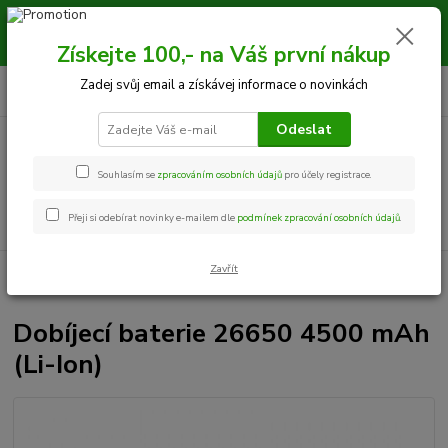
Milí zákazníci, kamarádi, objednávky vytvořené od 10.8 - 19.8.2026
budou expedovány 20.8.2026 z důvodu celofiremní dovolené. LOVU
Získejte 100,- na Váš první nákup
ZDAR JMFshop.cz
0
ks
+420 534 534 863
Zadej svůj email a získávej informace o novinkách
CZK
za
0,00 Kč
Po-Pá, 9-18 hod.
Odeslat
Menu
Souhlasím se
zpracováním osobních údajů
pro účely registrace.
Hledat
Přeji si odebírat novinky e-mailem dle
podmínek zpracování osobních údajů
.
Zavřít
Úvod
Termovize
Příslušenství
Dobíjecí baterie 26650 4500 mAh (Li-
Ion)
Dobíjecí baterie 26650 4500 mAh
(Li-Ion)