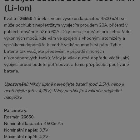
(Li-Ion)
Kvalitní
26650
článek s velmi vysokou kapacitou 4500mAh se
může pochlubit nepřetržitým vybíjecím proudem 20A, přičemž v
pulsech dosáhne až na 60A. Díky tomu je ideální pro celou řadu
výkonných modů, kde vám ve spojení s vhodnými atomizéry a
spirálkami dopomůže k tvorbě velkého množství páry. Tyhle
baterie tak využijete především v případě mnohých
nízkoodporových tanků. Vždy je však nutné dopředu vědět, jaký
vybíjecí proud budete potřebovat a tomu přizpůsobit používané
baterie.
Upozornění:
Nikdy úplně nevybíjejte baterii (pod 2,5V), nebo ji
nepřebíjejte (přes 4,29V). Vždy používejte kvalitní a originální
nabíječky.
Parametry:
Rozměr:
26650
Nominální kapacita: 4500mAh
Nominální napětí: 3,7V
Maximální napětí: 4,2V