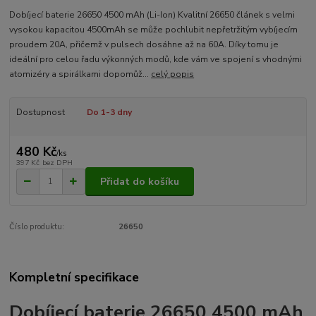
Dobíjecí baterie 26650 4500 mAh (Li-Ion) Kvalitní 26650 článek s velmi
vysokou kapacitou 4500mAh se může pochlubit nepřetržitým vybíjecím
proudem 20A, přičemž v pulsech dosáhne až na 60A. Díky tomu je
ideální pro celou řadu výkonných modů, kde vám ve spojení s vhodnými
atomizéry a spirálkami dopomůž...
celý popis
Dostupnost
Do 1-3 dny
480 Kč
/
ks
397 Kč
bez DPH
Přidat do košíku
Číslo produktu:
26650
Kompletní specifikace
Dobíjecí baterie 26650 4500 mAh