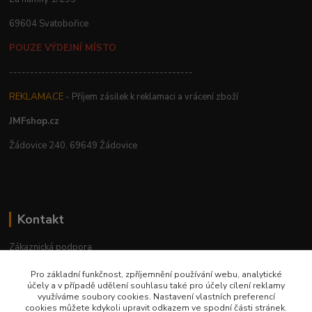
69604 Svatobořice
POUZE VÝDEJNÍ MÍSTO
--------------------------------------------
REKLAMACE
- Příjem zásilek k reklamaci a vrácení zboží
JMFshop.cz
Žádovice 240, 69649 Žádovice
Kontakt
Zákaznická podpora
+420 534 534 863
Pro základní funkčnost, zpříjemnění používání webu, analytické
Po-Pá, 9-18 hod.
účely a v případě udělení souhlasu také pro účely cílení reklamy
využíváme soubory cookies. Nastavení vlastních preferencí
jmfshop@email.cz
cookies můžete kdykoli upravit odkazem ve spodní části stránek.